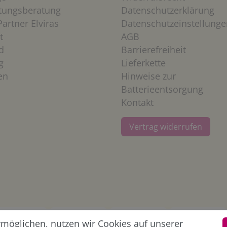
htungsberatung
Datenschutzerklärung
artner Elviras
Datenschutzeinstellunge
t
AGB
d
Barrierefreiheit
g
Lieferkette
en
Hinweise zur
Batterieentsorgung
Kontakt
Vertrag widerrufen
öglichen, nutzen wir Cookies auf unserer