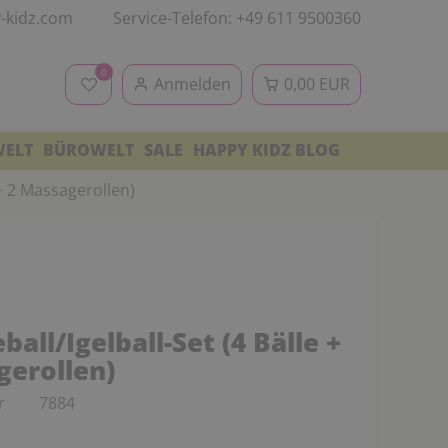
-kidz.com
Service-Telefon: +49 611 9500360
0
Anmelden
0,00 EUR
WELT
BÜROWELT
SALE
HAPPY KIDZ BLOG
 + 2 Massagerollen)
all/Igelball-Set (4 Bälle +
gerollen)
r
7884