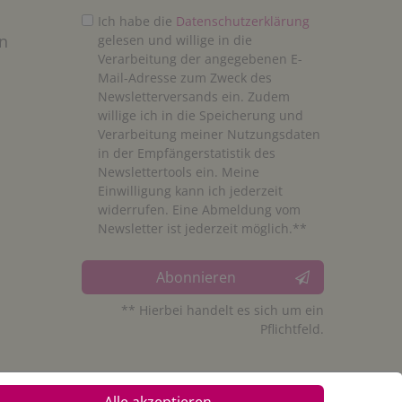
Ich habe die
Daten­schutz­erklärung
n
gelesen und willige in die
Verarbeitung der angegebenen E-
Mail-Adresse zum Zweck des
Newsletterversands ein. Zudem
willige ich in die Speicherung und
Verarbeitung meiner Nutzungsdaten
in der Empfängerstatistik des
Newslettertools ein. Meine
Einwilligung kann ich jederzeit
widerrufen. Eine Abmeldung vom
Newsletter ist jederzeit möglich.**
Abonnieren
** Hierbei handelt es sich um ein
Pflichtfeld.