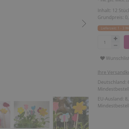
* inkl. ges. MwSt. z
Inhalt:
12
Stüc
Grundpreis:
0
Lieferzeit: 1 - 3 
Wunschlis
Ihre Versandk
Deutschland: 6
Mindestbestell
EU-Ausland: 8,
Mindestbestell