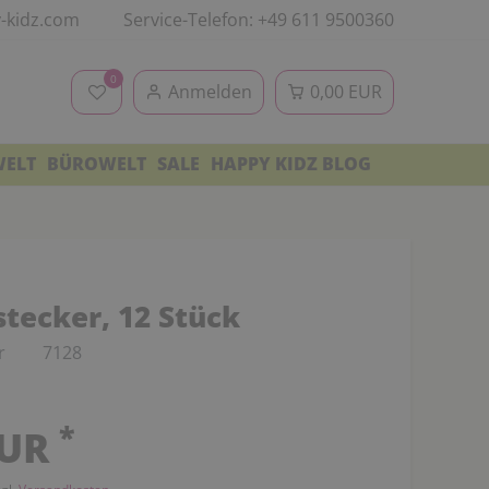
-kidz.com
Service-Telefon: +49 611 9500360
0
Anmelden
0,00 EUR
WELT
BÜROWELT
SALE
HAPPY KIDZ BLOG
tecker, 12 Stück
r
7128
*
EUR