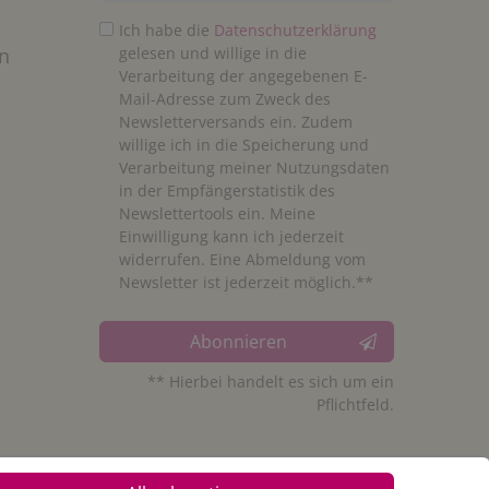
Ich habe die
Daten­schutz­erklärung
n
gelesen und willige in die
Verarbeitung der angegebenen E-
Mail-Adresse zum Zweck des
Newsletterversands ein. Zudem
willige ich in die Speicherung und
Verarbeitung meiner Nutzungsdaten
in der Empfängerstatistik des
Newslettertools ein. Meine
Einwilligung kann ich jederzeit
widerrufen. Eine Abmeldung vom
Newsletter ist jederzeit möglich.**
Abonnieren
** Hierbei handelt es sich um ein
Pflichtfeld.