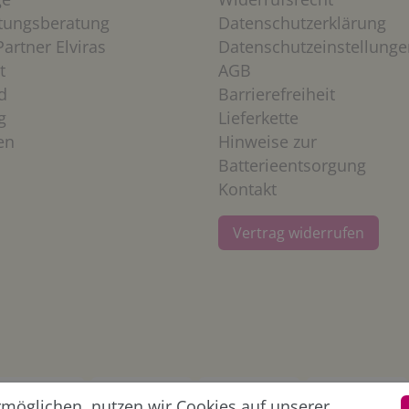
htungsberatung
Datenschutzerklärung
artner Elviras
Datenschutzeinstellunge
t
AGB
d
Barrierefreiheit
g
Lieferkette
en
Hinweise zur
Batterieentsorgung
Kontakt
Vertrag widerrufen
öglichen, nutzen wir Cookies auf unserer