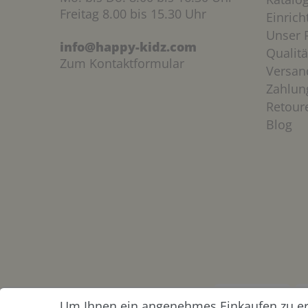
Freitag 8.00 bis 15.30 Uhr
Einric
Unser P
info@happy-kidz.com
Qualitä
Zum Kontaktformular
Versan
Zahlun
Retour
Blog
Um Ihnen ein angenehmes Einkaufen zu erm