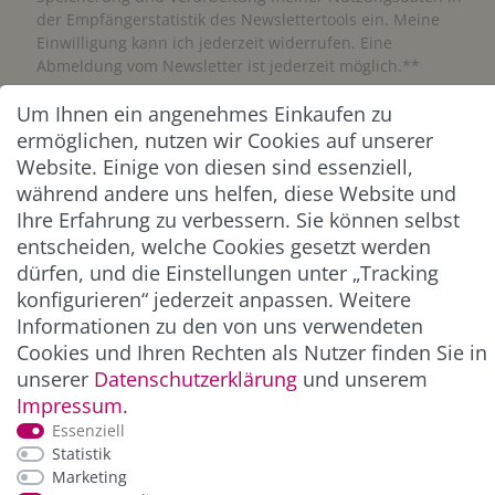
der Empfängerstatistik des Newslettertools ein. Meine
Einwilligung kann ich jederzeit widerrufen. Eine
Abmeldung vom Newsletter ist jederzeit möglich.**
Um Ihnen ein angenehmes Einkaufen zu
Abonnieren
ermöglichen, nutzen wir Cookies auf unserer
Website. Einige von diesen sind essenziell,
** Hierbei handelt es sich um ein Pflichtfeld.
während andere uns helfen, diese Website und
Ihre Erfahrung zu verbessern. Sie können selbst
ZAHLUNG & VERSAND
entscheiden, welche Cookies gesetzt werden
dürfen, und die Einstellungen unter „Tracking
konfigurieren“ jederzeit anpassen. Weitere
Informationen zu den von uns verwendeten
Cookies und Ihren Rechten als Nutzer finden Sie in
unserer
Daten­schutz­erklärung
und unserem
Impressum
.
Essenziell
Statistik
Marketing
*Alle Preise inkl. der gesetzl. MwSt. zzgl.
Service-