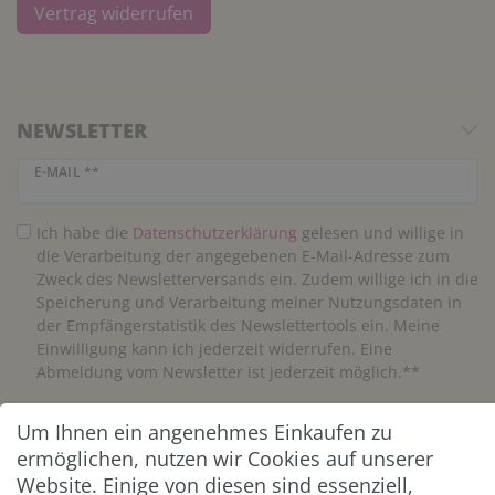
Vertrag widerrufen
NEWSLETTER
Newsletter Honig
E-MAIL **
Ich habe die
Daten­schutz­erklärung
gelesen und willige in
die Verarbeitung der angegebenen E-Mail-Adresse zum
Zweck des Newsletterversands ein. Zudem willige ich in die
Speicherung und Verarbeitung meiner Nutzungsdaten in
der Empfängerstatistik des Newslettertools ein. Meine
Einwilligung kann ich jederzeit widerrufen. Eine
Abmeldung vom Newsletter ist jederzeit möglich.**
Um Ihnen ein angenehmes Einkaufen zu
Abonnieren
ermöglichen, nutzen wir Cookies auf unserer
** Hierbei handelt es sich um ein Pflichtfeld.
Website. Einige von diesen sind essenziell,