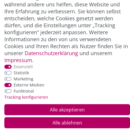
während andere uns helfen, diese Website und
Ihre Erfahrung zu verbessern. Sie können selbst
ZAHLUNG & VERSAND
entscheiden, welche Cookies gesetzt werden
dürfen, und die Einstellungen unter „Tracking
konfigurieren“ jederzeit anpassen. Weitere
Informationen zu den von uns verwendeten
Cookies und Ihren Rechten als Nutzer finden Sie in
unserer
Daten­schutz­erklärung
und unserem
Impressum
.
Essenziell
Statistik
*Alle Preise inkl. der gesetzl. MwSt. zzgl.
Service-
Marketing
und Versandkosten
Externe Medien
Funktional
Tracking konfigurieren
© Copyright 2026 Alle Rechte vorbehalten. |
webshop by
Alle akzeptieren
Alle ablehnen