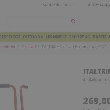
Kontaktformular
info@happy
GESPFLEGE
OUTDOOR
LERNWELT
SPIELZEUG
BASTEL
r Kinder
Dreirad
ITALTRIKE Dreirad Promo Large 14"
ITALTRI
Artikelnumme
269,0