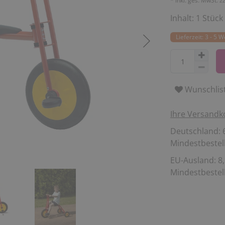
* inkl. ges. MwSt. z
Inhalt:
1
Stück
Lieferzeit: 3 - 5 
Wunschlis
Ihre Versandk
Deutschland: 6
Mindestbestell
EU-Ausland: 8,
Mindestbestell