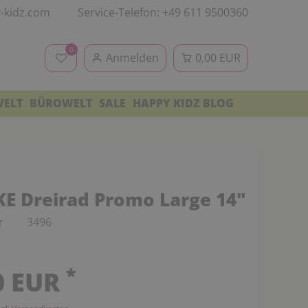
-kidz.com
Service-Telefon: +49 611 9500360
0
Anmelden
0,00 EUR
WELT
BÜROWELT
SALE
HAPPY KIDZ BLOG
KE Dreirad Promo Large 14"
r
3496
*
0 EUR