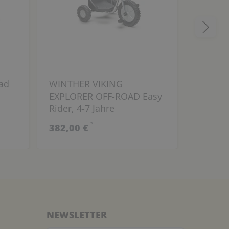
ad
WINTHER VIKING
WINTHE
EXPLORER OFF-ROAD Easy
Dreirad
Rider, 4-7 Jahre
*
382,00 €
449,00
NEWSLETTER