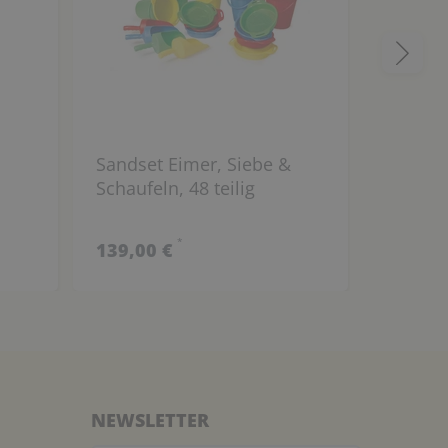
Sandset Eimer, Siebe &
Sandspi
Schaufeln, 48 teilig
Teile (
Qualitä
*
139,00 €
449,00
NEWSLETTER