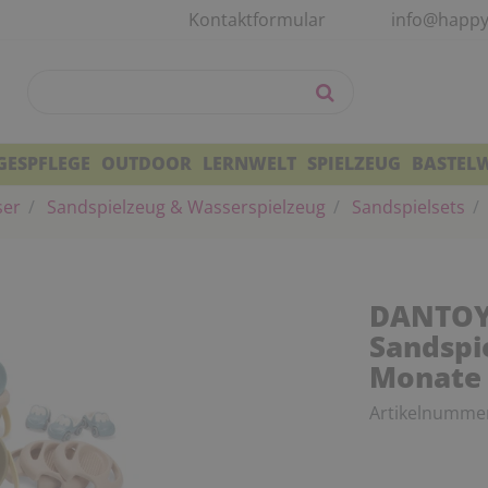
Kontaktformular
info@happy
GESPFLEGE
OUTDOOR
LERNWELT
SPIELZEUG
BASTEL
ser
Sandspielzeug & Wasserspielzeug
Sandspielsets
DANTOY 
Sandspie
Monate
Artikelnumme