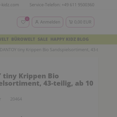
-kidz.com
Service-Telefon: +49 611 9500360
0
Anmelden
0,00 EUR
WELT
BÜROWELT
SALE
HAPPY KIDZ BLOG
DANTOY tiny Krippen Bio Sandspielsortiment, 43-teilig, ab 
tiny Krippen Bio
lsortiment, 43-teilig, ab 10
r
20464