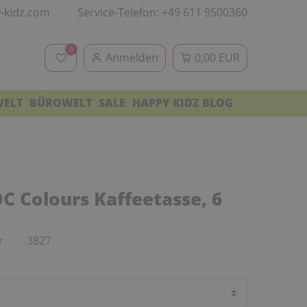
-kidz.com
Service-Telefon: +49 611 9500360
0
Anmelden
0,00 EUR
WELT
BÜROWELT
SALE
HAPPY KIDZ BLOG
 Colours Kaffeetasse, 6
r
3827