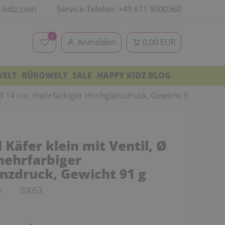
-kidz.com
Service-Telefon: +49 611 9500360
0
Anmelden
0,00 EUR
WELT
BÜROWELT
SALE
HAPPY KIDZ BLOG
l, Ø 14 cm, mehrfarbiger Hochglanzdruck, Gewicht 91 g
 Käfer klein mit Ventil, Ø
mehrfarbiger
nzdruck, Gewicht 91 g
r
20053