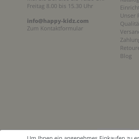
Freitag 8.00 bis 15.30 Uhr
Einric
Unser P
info@happy-kidz.com
Qualitä
Zum Kontaktformular
Versan
Zahlun
Retour
Blog
Um Ihnen ein angenehmes Einkaufen zu erm