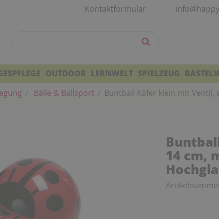
Kontaktformular
info@happy
GESPFLEGE
OUTDOOR
LERNWELT
SPIELZEUG
BASTEL
egung
Bälle & Ballsport
Buntball Käfer klein mit Venti
Buntball
14 cm, 
Hochgla
Artikelnumme