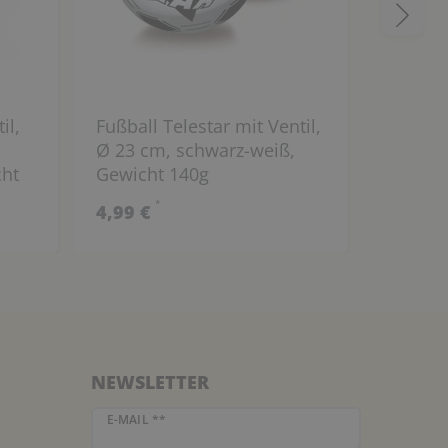
il,
Fußball Telestar mit Ventil,
Allroun
Ø 23 cm, schwarz-weiß,
6er-Set
cht
Gewicht 140g
cm, wei
Oberflä
*
4,99 €
29,99 
NEWSLETTER
Newsletter Honig
E-MAIL **