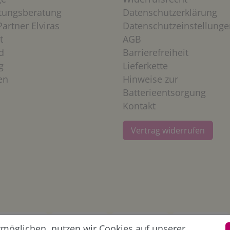
htungsberatung
Datenschutzerklärung
artner Elviras
Datenschutzeinstellunge
t
AGB
d
Barrierefreiheit
g
Lieferkette
en
Hinweise zur
Batterieentsorgung
Kontakt
Vertrag widerrufen
öglichen, nutzen wir Cookies auf unserer