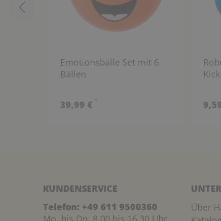
Emotionsbälle Set mit 6
Robu
Bällen
Kick
*
39,99 €
9,5
KUNDENSERVICE
UNTER
Telefon:
+49 611 9500360
Über H
Mo. bis Do. 8.00 bis 16.30 Uhr
Katalo