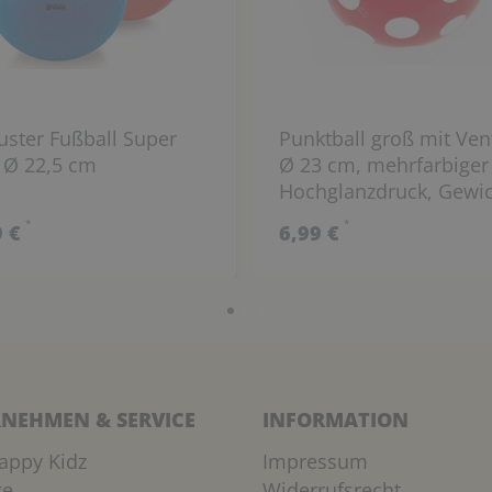
ster Fußball Super
Punktball groß mit Vent
 Ø 22,5 cm
Ø 23 cm, mehrfarbiger
Hochglanzdruck, Gewi
110 g
*
*
9 €
6,99 €
NEHMEN & SERVICE
INFORMATION
appy Kidz
Impressum
ge
Widerrufsrecht