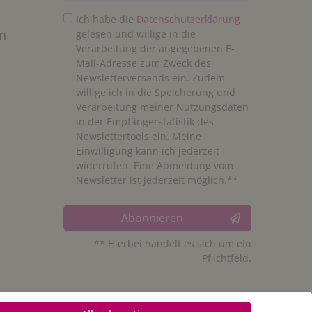
Ich habe die
Daten­schutz­erklärung
n
gelesen und willige in die
Verarbeitung der angegebenen E-
Mail-Adresse zum Zweck des
Newsletterversands ein. Zudem
willige ich in die Speicherung und
Verarbeitung meiner Nutzungsdaten
in der Empfängerstatistik des
Newslettertools ein. Meine
Einwilligung kann ich jederzeit
widerrufen. Eine Abmeldung vom
Newsletter ist jederzeit möglich.**
Abonnieren
** Hierbei handelt es sich um ein
Pflichtfeld.