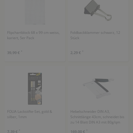
Flipchartblock 68 x 99 cm weiss,
Foldbackklammer schwarz, 12
kariert, 5er Pack
Stück
*
*
39,99 €
2,29 €
FOLIA Lackstifte-Set, gold &
Hebelschneider DIN A3,
silber, 1mm
Schnittlänge 43cm, schneidet bis
zu 14 Blatt DIN A3 mit 80g/qm
*
*
7,39 €
169,00 €