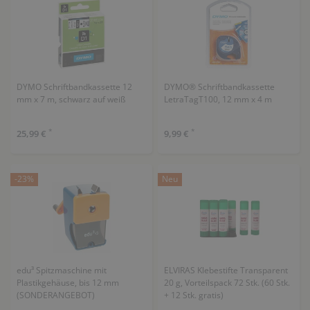
DYMO Schriftbandkassette 12
DYMO® Schriftbandkassette
mm x 7 m, schwarz auf weiß
LetraTagT100, 12 mm x 4 m
*
*
25,99 €
9,99 €
-23%
Neu
edu³ Spitzmaschine mit
ELVIRAS Klebestifte Transparent
Plastikgehäuse, bis 12 mm
20 g, Vorteilspack 72 Stk. (60 Stk.
(SONDERANGEBOT)
+ 12 Stk. gratis)