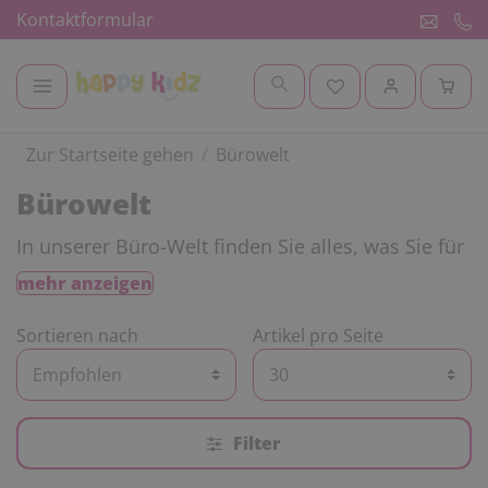
Kontaktformular
Zur Startseite gehen
Bürowelt
Bürowelt
In unserer Büro-Welt finden Sie alles, was Sie für
eine gut organisierte Arbeitsumgebung in Kita,
mehr anzeigen
Tagespflege oder Schule brauchen. Wir
unterstützen Sie dabei, Abläufe zu strukturieren,
Sortieren nach
Artikel pro Seite
den Überblick zu behalten und den
pädagogischen Alltag effizient zu gestalten.
Mit passenden Materialien für Planung,
Organisation und Dokumentation sorgen wir
Filter
dafür, dass Sie im Hintergrund gut aufgestellt