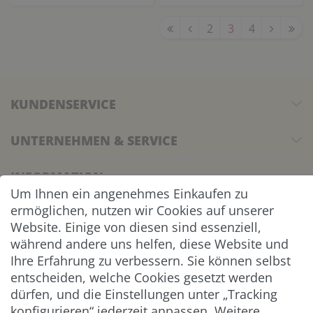
2
3
4
KUNDENSERVICE
UNTERNEHMEN & SERVICE
INFORMATION
Um Ihnen ein angenehmes Einkaufen zu
ermöglichen, nutzen wir Cookies auf unserer
NEWSLETTER
Website. Einige von diesen sind essenziell,
während andere uns helfen, diese Website und
ZAHLUNG & VERSAND
Ihre Erfahrung zu verbessern. Sie können selbst
entscheiden, welche Cookies gesetzt werden
dürfen, und die Einstellungen unter „Tracking
konfigurieren“ jederzeit anpassen. Weitere