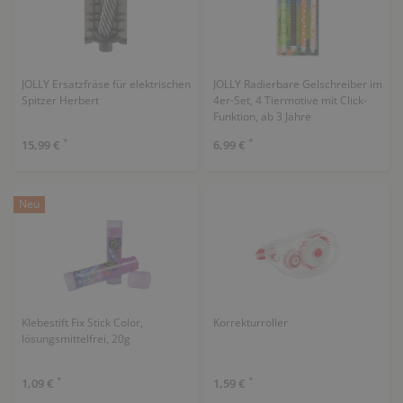
JOLLY Ersatzfräse für elektrischen
JOLLY Radierbare Gelschreiber im
Spitzer Herbert
4er-Set, 4 Tiermotive mit Click-
Funktion, ab 3 Jahre
*
*
15,99 €
6,99 €
Neu
Klebestift Fix Stick Color,
Korrekturroller
lösungsmittelfrei, 20g
*
*
1,09 €
1,59 €