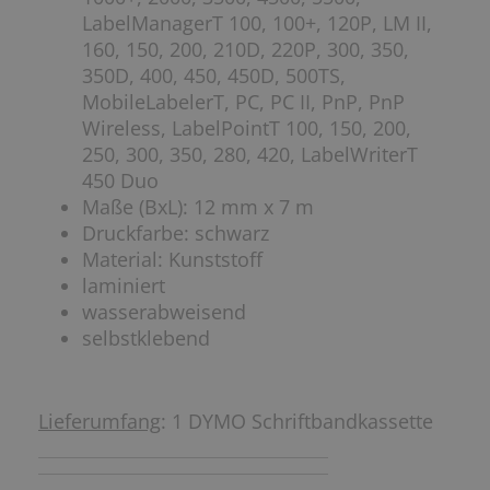
LabelManagerT 100, 100+, 120P, LM II,
160, 150, 200, 210D, 220P, 300, 350,
350D, 400, 450, 450D, 500TS,
MobileLabelerT, PC, PC II, PnP, PnP
Wireless, LabelPointT 100, 150, 200,
250, 300, 350, 280, 420, LabelWriterT
450 Duo
Maße (BxL): 12 mm x 7 m
Druckfarbe: schwarz
Material: Kunststoff
laminiert
wasserabweisend
selbstklebend
Lieferumfang
: 1 DYMO Schriftbandkassette