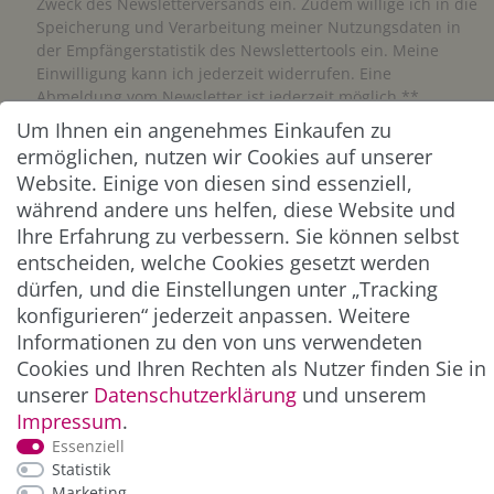
Zweck des Newsletterversands ein. Zudem willige ich in die
Speicherung und Verarbeitung meiner Nutzungsdaten in
der Empfängerstatistik des Newslettertools ein. Meine
Einwilligung kann ich jederzeit widerrufen. Eine
Abmeldung vom Newsletter ist jederzeit möglich.**
Um Ihnen ein angenehmes Einkaufen zu
ermöglichen, nutzen wir Cookies auf unserer
Abonnieren
Website. Einige von diesen sind essenziell,
** Hierbei handelt es sich um ein Pflichtfeld.
während andere uns helfen, diese Website und
Ihre Erfahrung zu verbessern. Sie können selbst
entscheiden, welche Cookies gesetzt werden
ZAHLUNG & VERSAND
dürfen, und die Einstellungen unter „Tracking
konfigurieren“ jederzeit anpassen. Weitere
Informationen zu den von uns verwendeten
Cookies und Ihren Rechten als Nutzer finden Sie in
unserer
Daten­schutz­erklärung
und unserem
Impressum
.
Essenziell
Statistik
Marketing