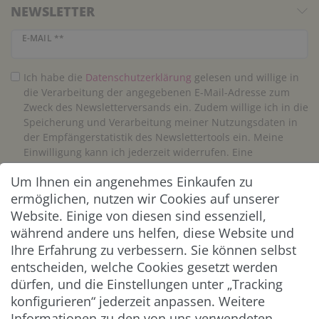
NEWSLETTER
Newsletter Honig
E-MAIL **
Ich habe die
Daten­schutz­erklärung
gelesen und willige in
die Verarbeitung der angegebenen E-Mail-Adresse zum
Zweck des Newsletterversands ein. Zudem willige ich in die
Speicherung und Verarbeitung meiner Nutzungsdaten in
der Empfängerstatistik des Newslettertools ein. Meine
Einwilligung kann ich jederzeit widerrufen. Eine
Abmeldung vom Newsletter ist jederzeit möglich.**
Um Ihnen ein angenehmes Einkaufen zu
ermöglichen, nutzen wir Cookies auf unserer
Abonnieren
Website. Einige von diesen sind essenziell,
während andere uns helfen, diese Website und
** Hierbei handelt es sich um ein Pflichtfeld.
Ihre Erfahrung zu verbessern. Sie können selbst
entscheiden, welche Cookies gesetzt werden
ZAHLUNG & VERSAND
dürfen, und die Einstellungen unter „Tracking
konfigurieren“ jederzeit anpassen. Weitere
Informationen zu den von uns verwendeten