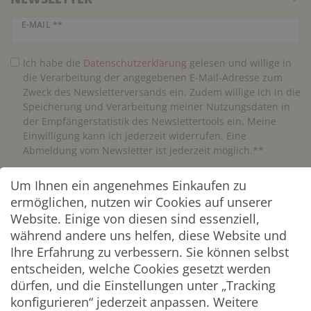
Newsletter Honig
E-MAIL **
Ich habe die
Daten­schutz­erklärung
gelesen und willige in
die Verarbeitung der angegebenen E-Mail-Adresse zum
Zweck des Newsletterversands ein. Zudem willige ich in die
Speicherung und Verarbeitung meiner Nutzungsdaten in
der Empfängerstatistik des Newslettertools ein. Meine
Einwilligung kann ich jederzeit widerrufen. Eine
Abmeldung vom Newsletter ist jederzeit möglich.**
Um Ihnen ein angenehmes Einkaufen zu
Abonnieren
ermöglichen, nutzen wir Cookies auf unserer
** Hierbei handelt es sich um ein Pflichtfeld.
Website. Einige von diesen sind essenziell,
während andere uns helfen, diese Website und
Ihre Erfahrung zu verbessern. Sie können selbst
ZAHLUNG & VERSAND
entscheiden, welche Cookies gesetzt werden
dürfen, und die Einstellungen unter „Tracking
konfigurieren“ jederzeit anpassen. Weitere