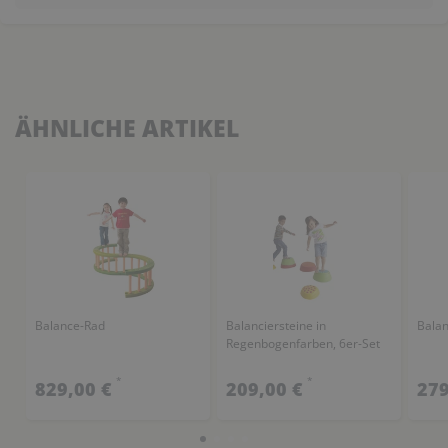
ÄHNLICHE ARTIKEL
Balance-Rad
Balanciersteine in
Balan
Regenbogenfarben, 6er-Set
*
*
829,00 €
209,00 €
279