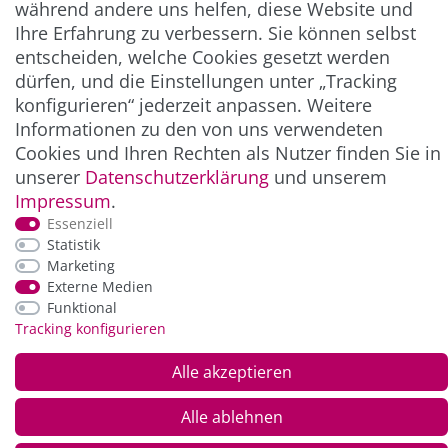
während andere uns helfen, diese Website und
Ihre Erfahrung zu verbessern. Sie können selbst
entscheiden, welche Cookies gesetzt werden
ZAHLUNG & VERSAND
dürfen, und die Einstellungen unter „Tracking
konfigurieren“ jederzeit anpassen. Weitere
Informationen zu den von uns verwendeten
Cookies und Ihren Rechten als Nutzer finden Sie in
unserer
Daten­schutz­erklärung
und unserem
Impressum
.
Essenziell
Statistik
Marketing
*Alle Preise inkl. der gesetzl. MwSt. zzgl.
Service-
Externe Medien
und Versandkosten
Funktional
Tracking konfigurieren
© Copyright 2026 Alle Rechte vorbehalten. |
webshop by
Alle akzeptieren
Alle ablehnen