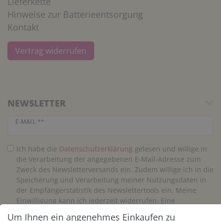
Lieferkette
Hinweise zur Batterieentsorgung
Kontakt
Vertrag widerrufen
NEWSLETTER
Newsletter Honig
E-MAIL **
Ich habe die
Daten­schutz­erklärung
gelesen und willige in
die Verarbeitung der angegebenen E-Mail-Adresse zum
Zweck des Newsletterversands ein. Zudem willige ich in die
Speicherung und Verarbeitung meiner Nutzungsdaten in
der Empfängerstatistik des Newslettertools ein. Meine
Einwilligung kann ich jederzeit widerrufen. Eine
Abmeldung vom Newsletter ist jederzeit möglich.**
Um Ihnen ein angenehmes Einkaufen zu