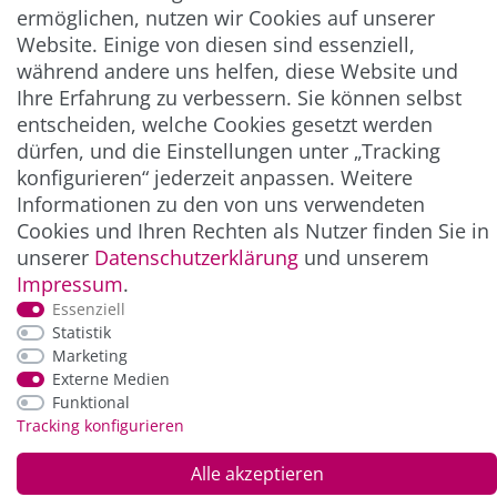
ermöglichen, nutzen wir Cookies auf unserer
Abonnieren
Website. Einige von diesen sind essenziell,
während andere uns helfen, diese Website und
** Hierbei handelt es sich um ein Pflichtfeld.
Ihre Erfahrung zu verbessern. Sie können selbst
entscheiden, welche Cookies gesetzt werden
dürfen, und die Einstellungen unter „Tracking
ZAHLUNG & VERSAND
konfigurieren“ jederzeit anpassen. Weitere
Informationen zu den von uns verwendeten
Cookies und Ihren Rechten als Nutzer finden Sie in
unserer
Daten­schutz­erklärung
und unserem
Impressum
.
Essenziell
Statistik
Marketing
Externe Medien
*Alle Preise inkl. der gesetzl. MwSt. zzgl.
Service-
Funktional
und Versandkosten
Tracking konfigurieren
Alle akzeptieren
© Copyright 2026 Alle Rechte vorbehalten. |
webshop by