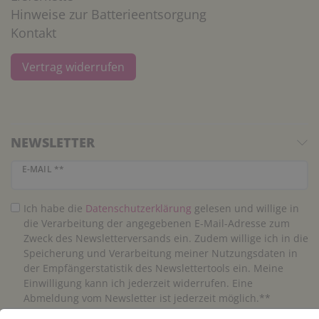
Hinweise zur Batterieentsorgung
Kontakt
Vertrag widerrufen
NEWSLETTER
Newsletter Honig
E-MAIL **
Ich habe die
Daten­schutz­erklärung
gelesen und willige in
die Verarbeitung der angegebenen E-Mail-Adresse zum
Zweck des Newsletterversands ein. Zudem willige ich in die
Speicherung und Verarbeitung meiner Nutzungsdaten in
der Empfängerstatistik des Newslettertools ein. Meine
Einwilligung kann ich jederzeit widerrufen. Eine
Abmeldung vom Newsletter ist jederzeit möglich.**