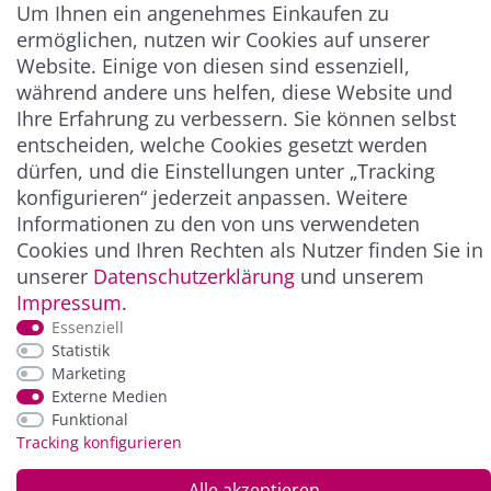
Um Ihnen ein angenehmes Einkaufen zu
Abonnieren
ermöglichen, nutzen wir Cookies auf unserer
Website. Einige von diesen sind essenziell,
** Hierbei handelt es sich um ein Pflichtfeld.
während andere uns helfen, diese Website und
Ihre Erfahrung zu verbessern. Sie können selbst
entscheiden, welche Cookies gesetzt werden
ZAHLUNG & VERSAND
dürfen, und die Einstellungen unter „Tracking
konfigurieren“ jederzeit anpassen. Weitere
Informationen zu den von uns verwendeten
Cookies und Ihren Rechten als Nutzer finden Sie in
unserer
Daten­schutz­erklärung
und unserem
Impressum
.
Essenziell
Statistik
Marketing
*Alle Preise inkl. der gesetzl. MwSt. zzgl.
Service-
Externe Medien
und Versandkosten
Funktional
Tracking konfigurieren
© Copyright 2026 Alle Rechte vorbehalten. |
webshop by
Alle akzeptieren