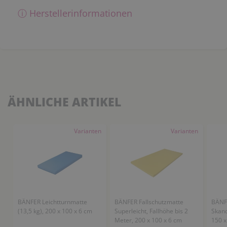
ⓘ Herstellerinformationen
ÄHNLICHE ARTIKEL
Varianten
Varianten
BÄNFER Leichtturnmatte
BÄNFER Fallschutzmatte
BÄNFE
(13,5 kg), 200 x 100 x 6 cm
Superleicht, Fallhöhe bis 2
Skand
Meter, 200 x 100 x 6 cm
150 x