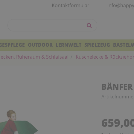
Kontaktformular
info@happy
GESPFLEGE
OUTDOOR
LERNWELT
SPIELZEUG
BASTEL
zecken, Ruheraum & Schlafsaal
Kuschelecke & Rückzieho
BÄNFER 
Artikelnumme
659,0