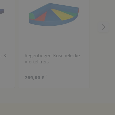
t 3-
Regenbogen-Kuschelecke
Sport- 
Viertelkreis
*
769,00 €
649,00