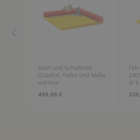
Spiel und Schlafecke
Fal
Quadrat, Farbe und Maße
240/
wählbar
4/ 6
wäh
*
499,00 €
339