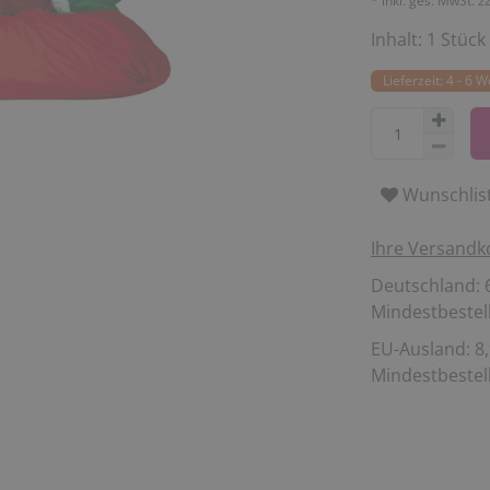
* inkl. ges. MwSt. z
Inhalt:
1
Stück
Lieferzeit: 4 - 6 
Wunschlis
Ihre Versandk
Deutschland: 6
Mindestbestell
EU-Ausland: 8,
Mindestbestell