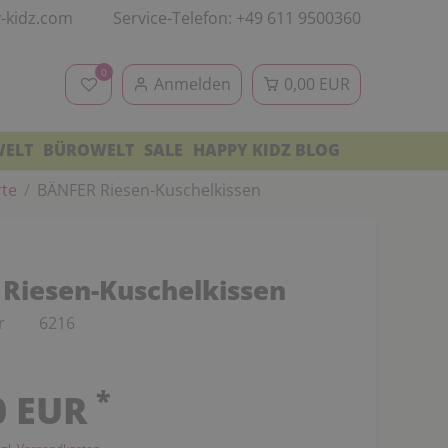
-kidz.com
Service-Telefon: +49 611 9500360
0
Anmelden
0,00 EUR
WELT
BÜROWELT
SALE
HAPPY KIDZ BLOG
rte
BÄNFER Riesen-Kuschelkissen
Riesen-Kuschelkissen
r
6216
*
0 EUR