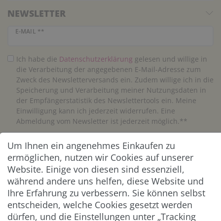
NEWSLETTER
Newsletter Honig
E-MAIL **
Ich habe die
Daten­schutz­erklärung
gelesen und willige in
die Verarbeitung der angegebenen E-Mail-Adresse zum
Zweck des Newsletterversands ein. Zudem willige ich in die
Speicherung und Verarbeitung meiner Nutzungsdaten in
der Empfängerstatistik des Newslettertools ein. Meine
Einwilligung kann ich jederzeit widerrufen. Eine
Abmeldung vom Newsletter ist jederzeit möglich.**
Um Ihnen ein angenehmes Einkaufen zu
Abonnieren
ermöglichen, nutzen wir Cookies auf unserer
** Hierbei handelt es sich um ein Pflichtfeld.
Website. Einige von diesen sind essenziell,
während andere uns helfen, diese Website und
Ihre Erfahrung zu verbessern. Sie können selbst
ZAHLUNG & VERSAND
entscheiden, welche Cookies gesetzt werden
dürfen, und die Einstellungen unter „Tracking