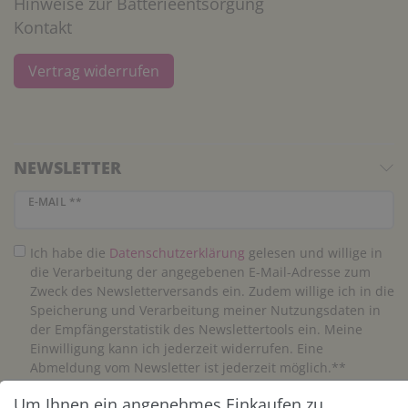
Hinweise zur Batterieentsorgung
Kontakt
Vertrag widerrufen
NEWSLETTER
Newsletter Honig
E-MAIL **
Ich habe die
Daten­schutz­erklärung
gelesen und willige in
die Verarbeitung der angegebenen E-Mail-Adresse zum
Zweck des Newsletterversands ein. Zudem willige ich in die
Speicherung und Verarbeitung meiner Nutzungsdaten in
der Empfängerstatistik des Newslettertools ein. Meine
Einwilligung kann ich jederzeit widerrufen. Eine
Abmeldung vom Newsletter ist jederzeit möglich.**
Um Ihnen ein angenehmes Einkaufen zu