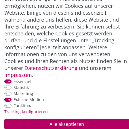
Abonnieren
ermöglichen, nutzen wir Cookies auf unserer
Website. Einige von diesen sind essenziell,
** Hierbei handelt es sich um ein Pflichtfeld.
während andere uns helfen, diese Website und
Ihre Erfahrung zu verbessern. Sie können selbst
entscheiden, welche Cookies gesetzt werden
ZAHLUNG & VERSAND
dürfen, und die Einstellungen unter „Tracking
konfigurieren“ jederzeit anpassen. Weitere
Informationen zu den von uns verwendeten
Cookies und Ihren Rechten als Nutzer finden Sie in
unserer
Daten­schutz­erklärung
und unserem
Impressum
.
Essenziell
Statistik
Marketing
*Alle Preise inkl. der gesetzl. MwSt. zzgl.
Service-
Externe Medien
und Versandkosten
Funktional
Tracking konfigurieren
© Copyright 2026 Alle Rechte vorbehalten. |
webshop by
Alle akzeptieren