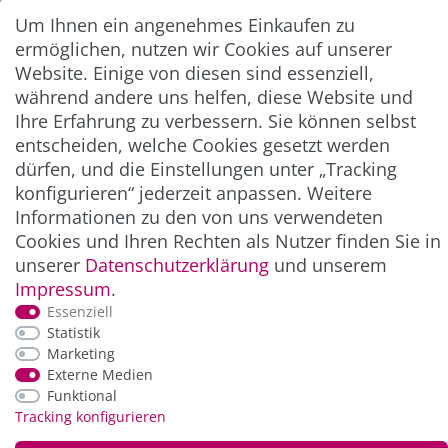
Um Ihnen ein angenehmes Einkaufen zu
ermöglichen, nutzen wir Cookies auf unserer
Abonnieren
Website. Einige von diesen sind essenziell,
** Hierbei handelt es sich um ein Pflichtfeld.
während andere uns helfen, diese Website und
Ihre Erfahrung zu verbessern. Sie können selbst
entscheiden, welche Cookies gesetzt werden
ZAHLUNG & VERSAND
dürfen, und die Einstellungen unter „Tracking
konfigurieren“ jederzeit anpassen. Weitere
Informationen zu den von uns verwendeten
Cookies und Ihren Rechten als Nutzer finden Sie in
unserer
Daten­schutz­erklärung
und unserem
Impressum
.
Essenziell
Statistik
Marketing
*Alle Preise inkl. der gesetzl. MwSt. zzgl.
Service-
Externe Medien
und Versandkosten
Funktional
Tracking konfigurieren