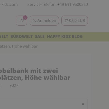
-kidz.com
Service-Telefon: +49 611 9500360
0
Anmelden
0,00 EUR
WELT
BÜROWELT
SALE
HAPPY KIDZ BLOG
lätzen, Höhe wählbar
belbank mit zwei
plätzen, Höhe wählbar
r
9027