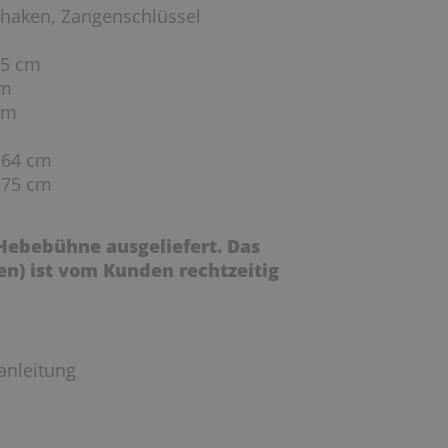
nkhaken, Zangenschlüssel
75 cm
cm
cm
 64 cm
 75 cm
Hebebühne ausgeliefert. Das
n) ist vom Kunden rechtzeitig
anleitung