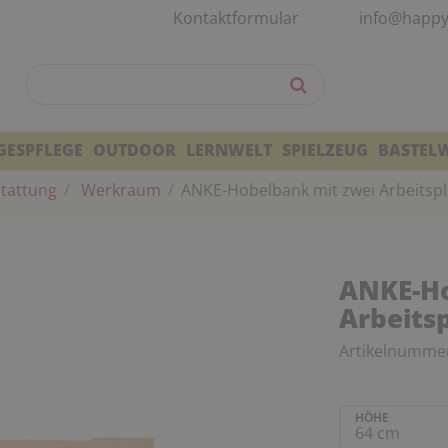
Kontaktformular
info@happy
GESPFLEGE
OUTDOOR
LERNWELT
SPIELZEUG
BASTEL
tattung
Werkraum
ANKE-Hobelbank mit zwei Arbeitsp
ANKE-Ho
Arbeits
Artikelnumme
HÖHE