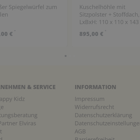
ßer Spiegelwürfel zum
Kuschelhöhle mit
len
Sitzpolster + Stoffdach,
LxBxH: 110 x 110 x 14
*
*
,00 €
895,00 €
NEHMEN & SERVICE
INFORMATION
appy Kidz
Impressum
ge
Widerrufsrecht
htungsberatung
Datenschutzerklärung
artner Elviras
Datenschutzeinstellunge
t
AGB
d
Barrierefreiheit