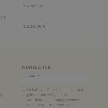
Spiegelzelt
BasicPl
x 60 cm
3 cm
Spiegel
*
1.229,00 €
1.099,
NEWSLETTER
Newsletter Honig
E-MAIL **
Ich habe die
Daten­schutz­erklärung
n
gelesen und willige in die
Verarbeitung der angegebenen E-
Mail-Adresse zum Zweck des