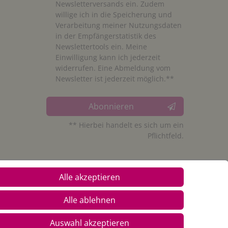
Newsletterversands ein. Zudem
willige ich in die Speicherung und
Verarbeitung meiner Nutzungsdaten
in der Empfängerstatistik des
Newslettertools ein. Meine
Einwilligung kann ich jederzeit
widerrufen. Eine Abmeldung vom
Newsletter ist jederzeit möglich.**
Abonnieren
** Hierbei handelt es sich um ein
Pflichtfeld.
Alle akzeptieren
Alle ablehnen
Auswahl akzeptieren