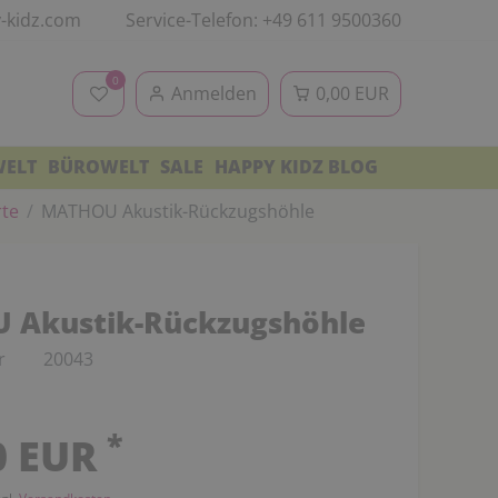
-kidz.com
Service-Telefon: +49 611 9500360
0
Anmelden
0,00 EUR
WELT
BÜROWELT
SALE
HAPPY KIDZ BLOG
rte
MATHOU Akustik-Rückzugshöhle
 Akustik-Rückzugshöhle
r
20043
*
0 EUR