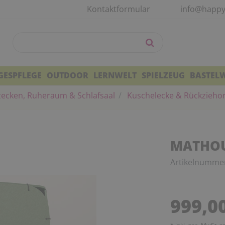
Kontaktformular
info@happy
GESPFLEGE
OUTDOOR
LERNWELT
SPIELZEUG
BASTEL
zecken, Ruheraum & Schlafsaal
Kuschelecke & Rückzieho
MATHOU
Artikelnumme
999,0