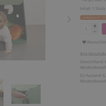
* inkl. ges. MwSt. z
Inhalt:
1
Stück
Lieferzeit: 12 - 
Wunschlis
Ihre Versandk
Deutschland: 6
Mindestbestell
EU-Ausland: 8,
Mindestbestell