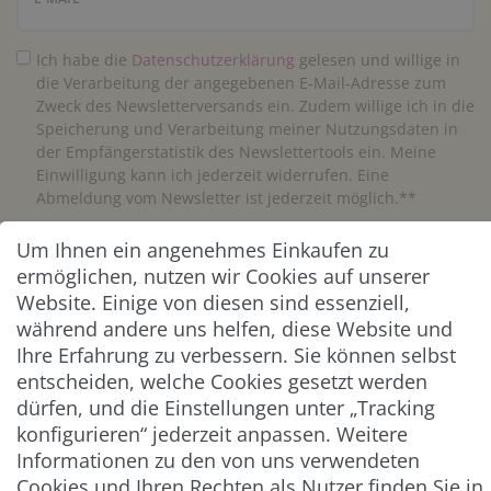
Ich habe die
Daten­schutz­erklärung
gelesen und willige in
die Verarbeitung der angegebenen E-Mail-Adresse zum
Zweck des Newsletterversands ein. Zudem willige ich in die
Speicherung und Verarbeitung meiner Nutzungsdaten in
der Empfängerstatistik des Newslettertools ein. Meine
Einwilligung kann ich jederzeit widerrufen. Eine
Abmeldung vom Newsletter ist jederzeit möglich.**
Um Ihnen ein angenehmes Einkaufen zu
Abonnieren
ermöglichen, nutzen wir Cookies auf unserer
** Hierbei handelt es sich um ein Pflichtfeld.
Website. Einige von diesen sind essenziell,
während andere uns helfen, diese Website und
Ihre Erfahrung zu verbessern. Sie können selbst
ZAHLUNG & VERSAND
entscheiden, welche Cookies gesetzt werden
dürfen, und die Einstellungen unter „Tracking
konfigurieren“ jederzeit anpassen. Weitere
Informationen zu den von uns verwendeten
Cookies und Ihren Rechten als Nutzer finden Sie in