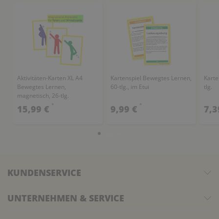
Aktivitäten-Karten XL A4
Kartenspiel Bewegtes Lernen,
Karte
Bewegtes Lernen,
60-tlg., im Etui
tlg.
magnetisch, 26-tlg.
*
*
15,99 €
9,99 €
7,3
KUNDENSERVICE
UNTERNEHMEN & SERVICE