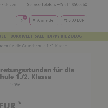
-kidz.com
Service-Telefon: +49 611 9500360
0
Anmelden
0,00 EUR
WELT
BÜROWELT
SALE
HAPPY KIDZ BLOG
den für die Grundschule 1./2. Klasse
tretungsstunden für die
ule 1./2. Klasse
r
24056
*
 EUR