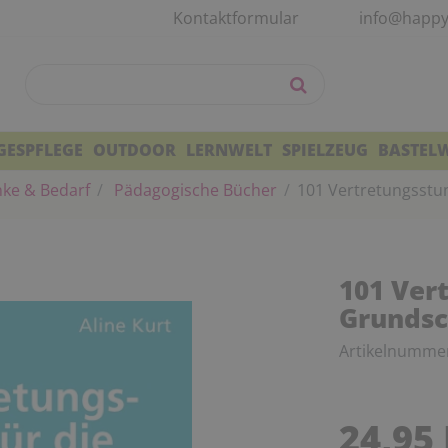
Kontaktformular
info@happy
GESPFLEGE
OUTDOOR
LERNWELT
SPIELZEUG
BASTEL
ke & Bedarf
Pädagogische Bücher
101 Vertretungsstun
101 Ver
Grundsch
Artikelnumme
24,95