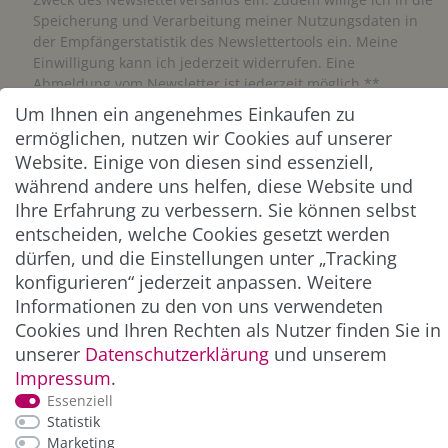
Speicherung und Verarbeitung meiner Nutzungsdaten in
der Empfängerstatistik des Newslettertools ein. Meine
Einwilligung kann ich jederzeit widerrufen. Eine
Abmeldung vom Newsletter ist jederzeit möglich.**
Um Ihnen ein angenehmes Einkaufen zu
ermöglichen, nutzen wir Cookies auf unserer
Abonnieren
Website. Einige von diesen sind essenziell,
** Hierbei handelt es sich um ein Pflichtfeld.
während andere uns helfen, diese Website und
Ihre Erfahrung zu verbessern. Sie können selbst
entscheiden, welche Cookies gesetzt werden
ZAHLUNG & VERSAND
dürfen, und die Einstellungen unter „Tracking
konfigurieren“ jederzeit anpassen. Weitere
Informationen zu den von uns verwendeten
Cookies und Ihren Rechten als Nutzer finden Sie in
unserer
Daten­schutz­erklärung
und unserem
Impressum
.
Essenziell
Statistik
Marketing