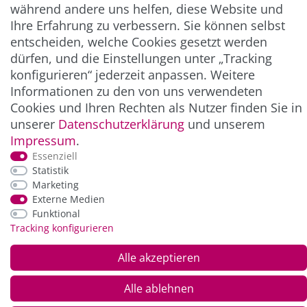
während andere uns helfen, diese Website und
Ihre Erfahrung zu verbessern. Sie können selbst
entscheiden, welche Cookies gesetzt werden
ZAHLUNG & VERSAND
dürfen, und die Einstellungen unter „Tracking
konfigurieren“ jederzeit anpassen. Weitere
Informationen zu den von uns verwendeten
Cookies und Ihren Rechten als Nutzer finden Sie in
unserer
Daten­schutz­erklärung
und unserem
Impressum
.
Essenziell
Statistik
Marketing
*Alle Preise inkl. der gesetzl. MwSt. zzgl.
Service-
Externe Medien
und Versandkosten
Funktional
Tracking konfigurieren
© Copyright 2026 Alle Rechte vorbehalten. |
webshop by
Alle akzeptieren
Alle ablehnen