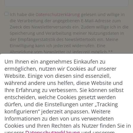
Ich habe die
Daten­schutz­erklärung
gelesen und willige in
die Verarbeitung der angegebenen E-Mail-Adresse zum
Zweck des Newsletterversands ein. Zudem willige ich in die
Speicherung und Verarbeitung meiner Nutzungsdaten in
der Empfängerstatistik des Newslettertools ein. Meine
Einwilligung kann ich jederzeit widerrufen. Eine
Abmeldung vom Newsletter ist jederzeit möglich.**
Um Ihnen ein angenehmes Einkaufen zu
Abonnieren
ermöglichen, nutzen wir Cookies auf unserer
Website. Einige von diesen sind essenziell,
** Hierbei handelt es sich um ein Pflichtfeld.
während andere uns helfen, diese Website und
Ihre Erfahrung zu verbessern. Sie können selbst
entscheiden, welche Cookies gesetzt werden
ZAHLUNG & VERSAND
dürfen, und die Einstellungen unter „Tracking
konfigurieren“ jederzeit anpassen. Weitere
Informationen zu den von uns verwendeten
Cookies und Ihren Rechten als Nutzer finden Sie in
unserer
Daten­schutz­erklärung
und unserem