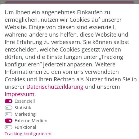
Abonnieren
Um Ihnen ein angenehmes Einkaufen zu
** Hierbei handelt es sich um ein Pflichtfeld.
ermöglichen, nutzen wir Cookies auf unserer
Website. Einige von diesen sind essenziell,
während andere uns helfen, diese Website und
ZAHLUNG & VERSAND
Ihre Erfahrung zu verbessern. Sie können selbst
entscheiden, welche Cookies gesetzt werden
dürfen, und die Einstellungen unter „Tracking
konfigurieren“ jederzeit anpassen. Weitere
Informationen zu den von uns verwendeten
Cookies und Ihren Rechten als Nutzer finden Sie in
unserer
Daten­schutz­erklärung
und unserem
Impressum
.
Essenziell
*Alle Preise inkl. der gesetzl. MwSt. zzgl.
Service-
Statistik
und Versandkosten
Marketing
Externe Medien
Funktional
© Copyright 2026 Alle Rechte vorbehalten. |
webshop by
Tracking konfigurieren