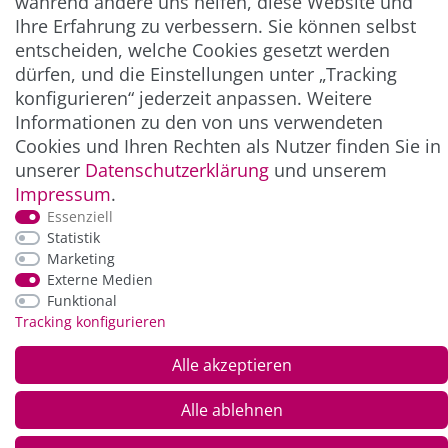
während andere uns helfen, diese Website und
Ihre Erfahrung zu verbessern. Sie können selbst
ZAHLUNG & VERSAND
entscheiden, welche Cookies gesetzt werden
dürfen, und die Einstellungen unter „Tracking
konfigurieren“ jederzeit anpassen. Weitere
Informationen zu den von uns verwendeten
Cookies und Ihren Rechten als Nutzer finden Sie in
unserer
Daten­schutz­erklärung
und unserem
Impressum
.
Essenziell
Statistik
*Alle Preise inkl. der gesetzl. MwSt. zzgl.
Service-
Marketing
und Versandkosten
Externe Medien
Funktional
Tracking konfigurieren
© Copyright 2026 Alle Rechte vorbehalten. |
webshop by
Alle akzeptieren
Alle ablehnen