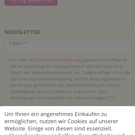
NEWSLETTER
Newsletter Honig
E-MAIL **
Ich habe die
Daten­schutz­erklärung
gelesen und willige in
die Verarbeitung der angegebenen E-Mail-Adresse zum
Zweck des Newsletterversands ein. Zudem willige ich in die
Speicherung und Verarbeitung meiner Nutzungsdaten in
der Empfängerstatistik des Newslettertools ein. Meine
Einwilligung kann ich jederzeit widerrufen. Eine
Abmeldung vom Newsletter ist jederzeit möglich.**
Um Ihnen ein angenehmes Einkaufen zu
Abonnieren
ermöglichen, nutzen wir Cookies auf unserer
** Hierbei handelt es sich um ein Pflichtfeld.
Website. Einige von diesen sind essenziell,