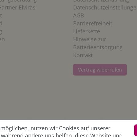
artner Elviras
Datenschutzeinstellunge
t
AGB
d
Barrierefreiheit
g
Lieferkette
en
Hinweise zur
Batterieentsorgung
Kontakt
Vertrag widerrufen
öglichen, nutzen wir Cookies auf unserer
l, während andere uns helfen, diese Website und