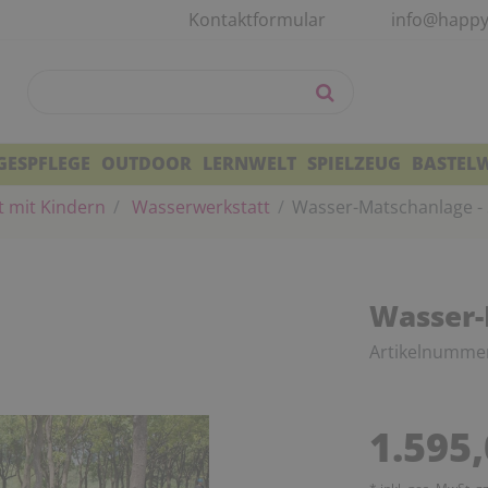
Kontaktformular
info@happy
GESPFLEGE
OUTDOOR
LERNWELT
SPIELZEUG
BASTEL
t mit Kindern
Wasserwerkstatt
Wasser-Matschanlage 
Wasser-
Artikelnumme
1.595