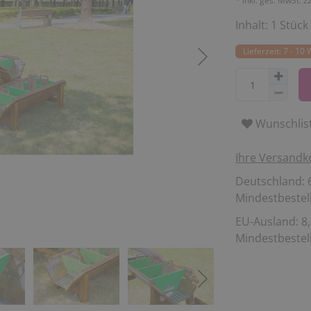
* inkl. ges. MwSt. z
Inhalt:
1
Stück
Lieferzeit: 7 - 10
Wunschlis
Ihre Versandk
Deutschland: 6
Mindestbestell
EU-Ausland: 8,
Mindestbestell