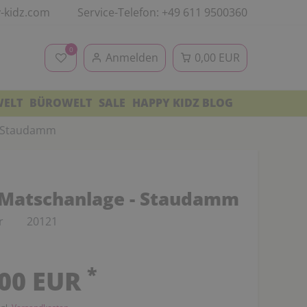
-kidz.com
Service-Telefon: +49 611 9500360
0
Anmelden
0,00 EUR
WELT
BÜROWELT
SALE
HAPPY KIDZ BLOG
- Staudamm
Matschanlage - Staudamm
r
20121
*
,00 EUR