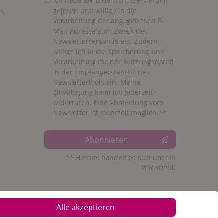
Ich habe die
Daten­schutz­erklärung
n
gelesen und willige in die
Verarbeitung der angegebenen E-
Mail-Adresse zum Zweck des
Newsletterversands ein. Zudem
willige ich in die Speicherung und
Verarbeitung meiner Nutzungsdaten
in der Empfängerstatistik des
Newslettertools ein. Meine
Einwilligung kann ich jederzeit
widerrufen. Eine Abmeldung vom
Newsletter ist jederzeit möglich.**
Abonnieren
** Hierbei handelt es sich um ein
Pflichtfeld.
Alle akzeptieren