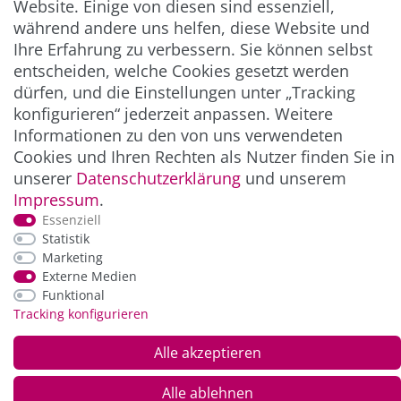
Website. Einige von diesen sind essenziell,
** Hierbei handelt es sich um ein Pflichtfeld.
während andere uns helfen, diese Website und
Ihre Erfahrung zu verbessern. Sie können selbst
entscheiden, welche Cookies gesetzt werden
ZAHLUNG & VERSAND
dürfen, und die Einstellungen unter „Tracking
konfigurieren“ jederzeit anpassen. Weitere
Informationen zu den von uns verwendeten
Cookies und Ihren Rechten als Nutzer finden Sie in
unserer
Daten­schutz­erklärung
und unserem
Impressum
.
Essenziell
Statistik
Marketing
*Alle Preise inkl. der gesetzl. MwSt. zzgl.
Service-
Externe Medien
und Versandkosten
Funktional
Tracking konfigurieren
© Copyright 2026 Alle Rechte vorbehalten. |
webshop by
Alle akzeptieren
Alle ablehnen