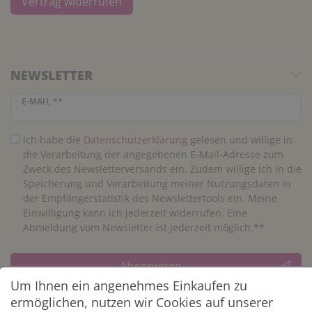
Vertrag widerrufen
NEWSLETTER
Newsletter Honig
E-MAIL **
Ich habe die
Daten­schutz­erklärung
gelesen und willige in
die Verarbeitung der angegebenen E-Mail-Adresse zum
Zweck des Newsletterversands ein. Zudem willige ich in die
Speicherung und Verarbeitung meiner Nutzungsdaten in
der Empfängerstatistik des Newslettertools ein. Meine
Einwilligung kann ich jederzeit widerrufen. Eine
Abmeldung vom Newsletter ist jederzeit möglich.**
Abonnieren
Um Ihnen ein angenehmes Einkaufen zu
** Hierbei handelt es sich um ein Pflichtfeld.
ermöglichen, nutzen wir Cookies auf unserer