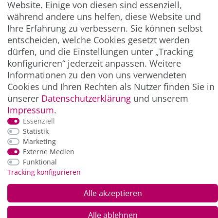
Website. Einige von diesen sind essenziell,
während andere uns helfen, diese Website und
ZAHLUNG & VERSAND
Ihre Erfahrung zu verbessern. Sie können selbst
entscheiden, welche Cookies gesetzt werden
dürfen, und die Einstellungen unter „Tracking
konfigurieren“ jederzeit anpassen. Weitere
Informationen zu den von uns verwendeten
Cookies und Ihren Rechten als Nutzer finden Sie in
unserer
Daten­schutz­erklärung
und unserem
Impressum
.
Essenziell
*Alle Preise inkl. der gesetzl. MwSt. zzgl.
Service-
Statistik
und Versandkosten
Marketing
Externe Medien
© Copyright 2026 Alle Rechte vorbehalten. |
webshop by
Funktional
Tracking konfigurieren
Alle akzeptieren
Alle ablehnen