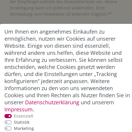
der Empfängerstatistik des Newslettertools ein. Meine
Einwilligung kann ich jederzeit widerrufen. Eine
Abmeldung vom Newsletter ist jederzeit möglich.**
Abonnieren
Um Ihnen ein angenehmes Einkaufen zu
ermöglichen, nutzen wir Cookies auf unserer
** Hierbei handelt es sich um ein Pflichtfeld.
Website. Einige von diesen sind essenziell,
während andere uns helfen, diese Website und
Ihre Erfahrung zu verbessern. Sie können selbst
ZAHLUNG & VERSAND
entscheiden, welche Cookies gesetzt werden
dürfen, und die Einstellungen unter „Tracking
konfigurieren“ jederzeit anpassen. Weitere
Informationen zu den von uns verwendeten
Cookies und Ihren Rechten als Nutzer finden Sie in
unserer
Daten­schutz­erklärung
und unserem
Impressum
.
Essenziell
Statistik
*Alle Preise inkl. der gesetzl. MwSt. zzgl.
Service-
Marketing
und Versandkosten