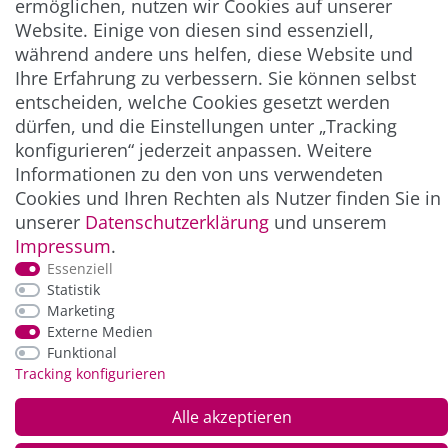
ermöglichen, nutzen wir Cookies auf unserer
Website. Einige von diesen sind essenziell,
** Hierbei handelt es sich um ein Pflichtfeld.
während andere uns helfen, diese Website und
Ihre Erfahrung zu verbessern. Sie können selbst
entscheiden, welche Cookies gesetzt werden
ZAHLUNG & VERSAND
dürfen, und die Einstellungen unter „Tracking
konfigurieren“ jederzeit anpassen. Weitere
Informationen zu den von uns verwendeten
Cookies und Ihren Rechten als Nutzer finden Sie in
unserer
Daten­schutz­erklärung
und unserem
Impressum
.
Essenziell
Statistik
Marketing
*Alle Preise inkl. der gesetzl. MwSt. zzgl.
Service-
Externe Medien
und Versandkosten
Funktional
Tracking konfigurieren
© Copyright 2026 Alle Rechte vorbehalten. |
webshop by
Alle akzeptieren