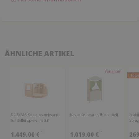
ÄHNLICHE ARTIKEL
Varianten
Top-A
DUSYMA Krippenspielwand
Kasperletheater, Buche hell
Mobil
für Rollenspiele, natur
Spieg
*
*
1.449,00 €
1.019,00 €
269