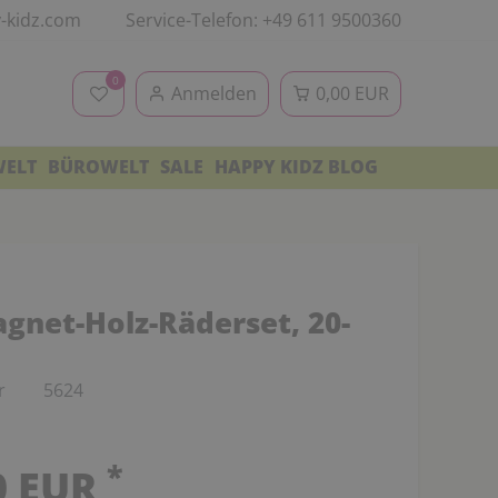
-kidz.com
Service-Telefon: +49 611 9500360
0
Anmelden
0,00 EUR
WELT
BÜROWELT
SALE
HAPPY KIDZ BLOG
gnet-Holz-Räderset, 20-
r
5624
*
0 EUR