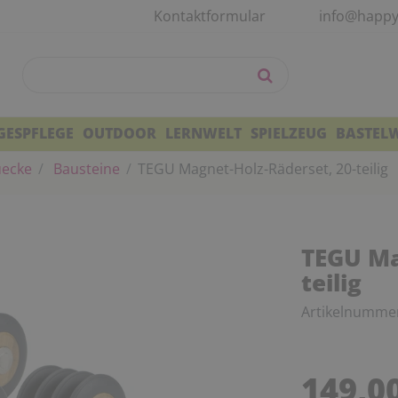
Kontaktformular
info@happy
GESPFLEGE
OUTDOOR
LERNWELT
SPIELZEUG
BASTEL
uecke
Bausteine
TEGU Magnet-Holz-Räderset, 20-teilig
TEGU Ma
teilig
Artikelnumme
149,0