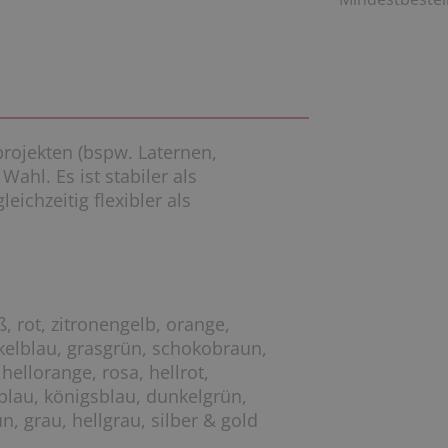
lprojekten (bspw. Laternen,
Wahl. Es ist stabiler als
eichzeitig flexibler als
, rot, zitronengelb, orange,
nkelblau, grasgrün, schokobraun,
ellorange, rosa, hellrot,
llblau, königsblau, dunkelgrün,
n, grau, hellgrau, silber & gold