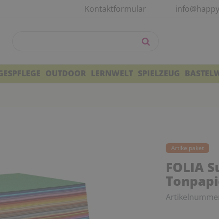
Kontaktformular
info@happy
GESPFLEGE
OUTDOOR
LERNWELT
SPIELZEUG
BASTEL
Artikelpaket
FOLIA S
Tonpapi
Artikelnumme