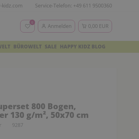
-kidz.com
Service-Telefon: +49 611 9500360
0
Anmelden
0,00 EUR
WELT
BÜROWELT
SALE
HAPPY KIDZ BLOG
uperset 800 Bogen,
er 130 g/m², 50x70 cm
r
9287