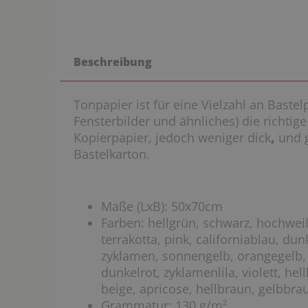
Beschreibung
Tonpapier ist für eine Vielzahl an Baste
Fensterbilder und ähnliches) die richtige 
Kopierpapier, jedoch weniger dick
,
und gl
Bastelkarton.
Maße (LxB): 50x70cm
Farben: hellgrün, schwarz, hochweiß
terrakotta, pink, californiablau, du
zyklamen, sonnengelb, orangegelb, h
dunkelrot, zyklamenlila, violett, he
beige, apricose, hellbraun, gelbbrau
Grammatur: 130 g/m²