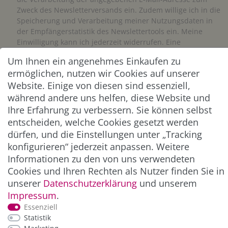
Zweck des Newsletterversands ein. Zudem willige ich in die
Speicherung und Verarbeitung meiner Nutzungsdaten in
der Empfängerstatistik des Newslettertools ein. Meine
Einwilligung kann ich jederzeit widerrufen. Eine
Abmeldung vom Newsletter ist jederzeit möglich.**
Um Ihnen ein angenehmes Einkaufen zu
ermöglichen, nutzen wir Cookies auf unserer
Abonnieren
Website. Einige von diesen sind essenziell,
während andere uns helfen, diese Website und
** Hierbei handelt es sich um ein Pflichtfeld.
Ihre Erfahrung zu verbessern. Sie können selbst
entscheiden, welche Cookies gesetzt werden
dürfen, und die Einstellungen unter „Tracking
ZAHLUNG & VERSAND
konfigurieren“ jederzeit anpassen. Weitere
Informationen zu den von uns verwendeten
Cookies und Ihren Rechten als Nutzer finden Sie in
unserer
Daten­schutz­erklärung
und unserem
Impressum
.
Essenziell
Statistik