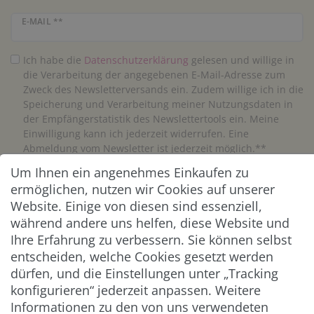
Newsletter Honig
E-MAIL **
Ich habe die
Daten­schutz­erklärung
gelesen und willige in
die Verarbeitung der angegebenen E-Mail-Adresse zum
Zweck des Newsletterversands ein. Zudem willige ich in die
Speicherung und Verarbeitung meiner Nutzungsdaten in
der Empfängerstatistik des Newslettertools ein. Meine
Einwilligung kann ich jederzeit widerrufen. Eine
Abmeldung vom Newsletter ist jederzeit möglich.**
Um Ihnen ein angenehmes Einkaufen zu
Abonnieren
ermöglichen, nutzen wir Cookies auf unserer
Website. Einige von diesen sind essenziell,
** Hierbei handelt es sich um ein Pflichtfeld.
während andere uns helfen, diese Website und
Ihre Erfahrung zu verbessern. Sie können selbst
entscheiden, welche Cookies gesetzt werden
ZAHLUNG & VERSAND
dürfen, und die Einstellungen unter „Tracking
konfigurieren“ jederzeit anpassen. Weitere
Informationen zu den von uns verwendeten