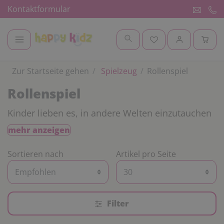
Kontaktformular
Zur Startseite gehen
Spielzeug
Rollenspiel
Rollenspiel
Kinder lieben es, in andere Welten einzutauchen
und sich Geschichten selbst auszudenken. Je
mehr anzeigen
realistischer es sich anfühlt, desto besser!
Unsere verschiedenen Kostüme, Spielküchen und
Sortieren nach
Artikel pro Seite
Kaufläden helfen dabei, das Rollenspiel im
Kindergarten, in der Tagespflege und im
Hort realistischer wirken zu lassen. Je nachdem
wie viel Platz zur Verfügung steht, eignen sich
Filter
kompakte Spielküchen oder individuell
kombinierbare Modulküchen am besten für die