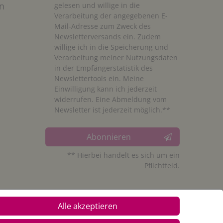
n
gelesen und willige in die
Verarbeitung der angegebenen E-
Mail-Adresse zum Zweck des
Newsletterversands ein. Zudem
willige ich in die Speicherung und
Verarbeitung meiner Nutzungsdaten
in der Empfängerstatistik des
Newslettertools ein. Meine
Einwilligung kann ich jederzeit
widerrufen. Eine Abmeldung vom
Newsletter ist jederzeit möglich.**
Abonnieren
** Hierbei handelt es sich um ein
Pflichtfeld.
Alle akzeptieren