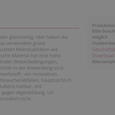
Produktdat
Bitte beach
nder gleichzeitig. Hier haben die
möglich
Das verwendete grüne
Outdoorbe
ycelten Meeresabfällen wie
Geschäfts
ische Material hat eine hohe
Download 
elnden Wetterbedingungen,
Altersempf
sicher in der Anwendung sind.
erkstoff - ein innovatives
erbraucherabfällen, hauptsächlich
Äußerst haltbar, mit
t gegen Algenbildung, UV-
rrodiert nicht.