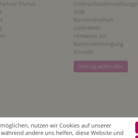
artner Elviras
Datenschutzeinstellunge
t
AGB
d
Barrierefreiheit
g
Lieferkette
en
Hinweise zur
Batterieentsorgung
Kontakt
Vertrag widerrufen
öglichen, nutzen wir Cookies auf unserer
l, während andere uns helfen, diese Website und