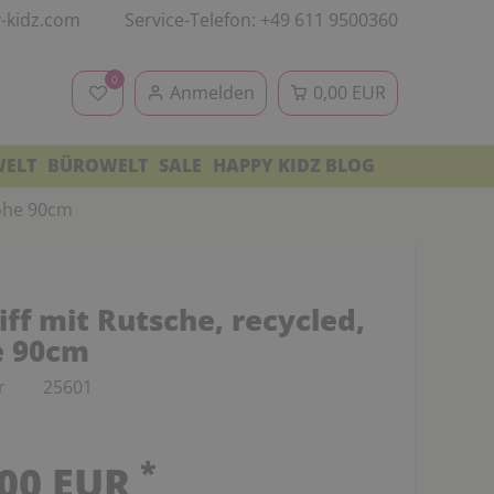
-kidz.com
Service-Telefon: +49 611 9500360
0
Anmelden
0,00 EUR
WELT
BÜROWELT
SALE
HAPPY KIDZ BLOG
höhe 90cm
iff mit Rutsche, recycled,
e 90cm
r
25601
*
,00 EUR