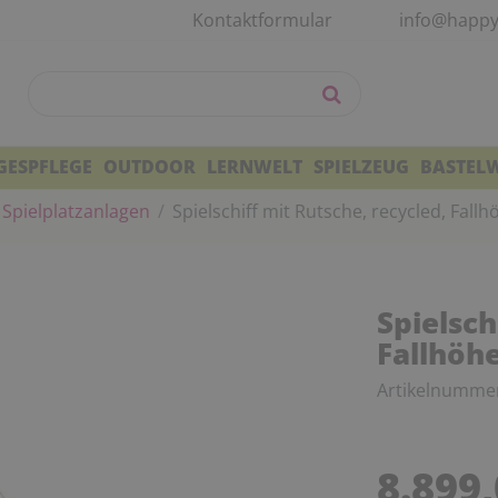
Kontaktformular
info@happy
GESPFLEGE
OUTDOOR
LERNWELT
SPIELZEUG
BASTEL
Spielplatzanlagen
Spielschiff mit Rutsche, recycled, Fall
Spielsch
Fallhöh
Artikelnumme
8.899