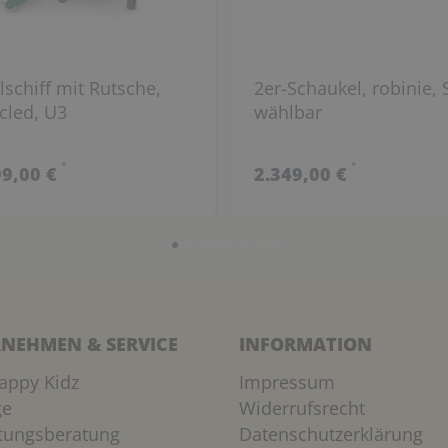
lschiff mit Rutsche,
2er-Schaukel, robinie, S
cled, U3
wählbar
*
*
99,00 €
2.349,00 €
NEHMEN & SERVICE
INFORMATION
appy Kidz
Impressum
ge
Widerrufsrecht
htungsberatung
Datenschutzerklärung