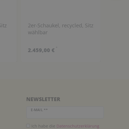
itz
2er-Schaukel, recycled, Sitz
XXL 2-
wählbar
Spielk
recycle
*
2.459,00 €
12.799
NEWSLETTER
Newsletter Honig
E-MAIL **
Ich habe die
Daten­schutz­erklärung