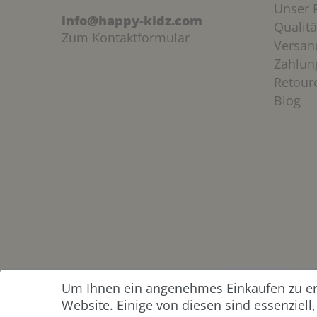
Unser P
info@happy-kidz.com
Qualitä
Zum Kontaktformular
Versan
Zahlun
Retour
Blog
Um Ihnen ein angenehmes Einkaufen zu erm
ZAHLUNG &
Website. Einige von diesen sind essenziel
VERSAND