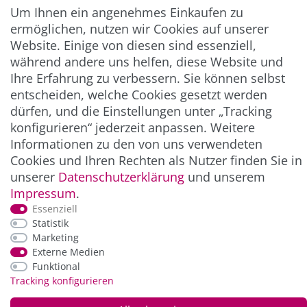
Um Ihnen ein angenehmes Einkaufen zu
Abonnieren
ermöglichen, nutzen wir Cookies auf unserer
Website. Einige von diesen sind essenziell,
** Hierbei handelt es sich um ein Pflichtfeld.
während andere uns helfen, diese Website und
Ihre Erfahrung zu verbessern. Sie können selbst
entscheiden, welche Cookies gesetzt werden
ZAHLUNG & VERSAND
dürfen, und die Einstellungen unter „Tracking
konfigurieren“ jederzeit anpassen. Weitere
Informationen zu den von uns verwendeten
Cookies und Ihren Rechten als Nutzer finden Sie in
unserer
Daten­schutz­erklärung
und unserem
Impressum
.
Essenziell
Statistik
Marketing
*Alle Preise inkl. der gesetzl. MwSt. zzgl.
Service-
Externe Medien
und Versandkosten
Funktional
Tracking konfigurieren
© Copyright 2026 Alle Rechte vorbehalten. |
webshop by