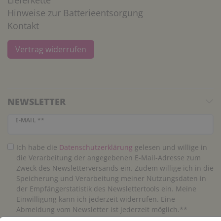
Hinweise zur Batterieentsorgung
Kontakt
Vertrag widerrufen
NEWSLETTER
Newsletter Honig
E-MAIL **
Ich habe die
Daten­schutz­erklärung
gelesen und willige in
die Verarbeitung der angegebenen E-Mail-Adresse zum
Zweck des Newsletterversands ein. Zudem willige ich in die
Speicherung und Verarbeitung meiner Nutzungsdaten in
der Empfängerstatistik des Newslettertools ein. Meine
Einwilligung kann ich jederzeit widerrufen. Eine
Abmeldung vom Newsletter ist jederzeit möglich.**