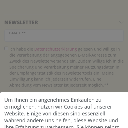
NEWSLETTER
Newsletter Honig
E-MAIL **
Ich habe die
Daten­schutz­erklärung
gelesen und willige in
die Verarbeitung der angegebenen E-Mail-Adresse zum
Zweck des Newsletterversands ein. Zudem willige ich in die
Speicherung und Verarbeitung meiner Nutzungsdaten in
der Empfängerstatistik des Newslettertools ein. Meine
Einwilligung kann ich jederzeit widerrufen. Eine
Abmeldung vom Newsletter ist jederzeit möglich.**
Um Ihnen ein angenehmes Einkaufen zu
Abonnieren
ermöglichen, nutzen wir Cookies auf unserer
** Hierbei handelt es sich um ein Pflichtfeld.
Website. Einige von diesen sind essenziell,
während andere uns helfen, diese Website und
Ihre Erfahrung zu verbessern. Sie können selbst