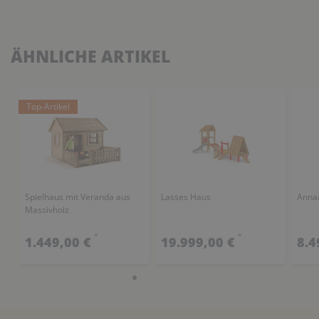
ÄHNLICHE ARTIKEL
Top-Artikel
Spielhaus mit Veranda aus
Lasses Haus
Anna
Massivholz
*
*
1.449,00 €
19.999,00 €
8.4