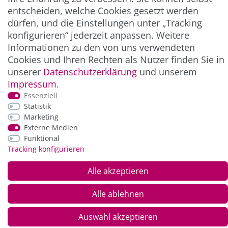
ZAHLUNG & VERSAND
entscheiden, welche Cookies gesetzt werden
dürfen, und die Einstellungen unter „Tracking
konfigurieren“ jederzeit anpassen. Weitere
Informationen zu den von uns verwendeten
Cookies und Ihren Rechten als Nutzer finden Sie in
unserer
Daten­schutz­erklärung
und unserem
Impressum
.
Essenziell
Statistik
*Alle Preise inkl. der gesetzl. MwSt. zzgl.
Service-
Marketing
und Versandkosten
Externe Medien
Funktional
Tracking konfigurieren
© Copyright 2026 Alle Rechte vorbehalten. |
webshop by
Alle akzeptieren
Alle ablehnen
Auswahl akzeptieren