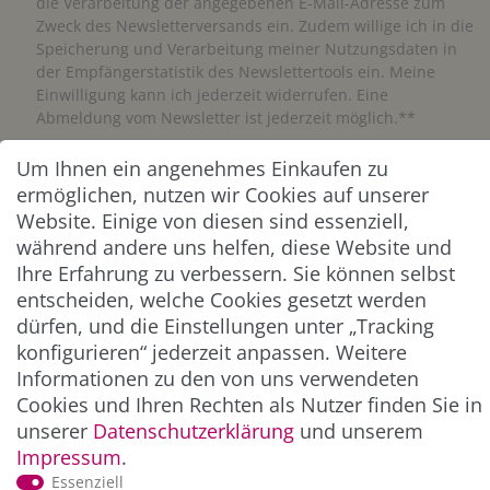
die Verarbeitung der angegebenen E-Mail-Adresse zum
Zweck des Newsletterversands ein. Zudem willige ich in die
Speicherung und Verarbeitung meiner Nutzungsdaten in
der Empfängerstatistik des Newslettertools ein. Meine
Einwilligung kann ich jederzeit widerrufen. Eine
Abmeldung vom Newsletter ist jederzeit möglich.**
Um Ihnen ein angenehmes Einkaufen zu
Abonnieren
ermöglichen, nutzen wir Cookies auf unserer
** Hierbei handelt es sich um ein Pflichtfeld.
Website. Einige von diesen sind essenziell,
während andere uns helfen, diese Website und
Ihre Erfahrung zu verbessern. Sie können selbst
ZAHLUNG & VERSAND
entscheiden, welche Cookies gesetzt werden
dürfen, und die Einstellungen unter „Tracking
konfigurieren“ jederzeit anpassen. Weitere
Informationen zu den von uns verwendeten
Cookies und Ihren Rechten als Nutzer finden Sie in
unserer
Daten­schutz­erklärung
und unserem
Impressum
.
Essenziell