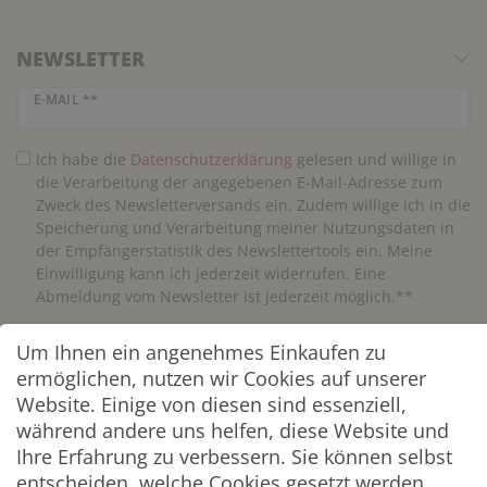
NEWSLETTER
Newsletter Honig
E-MAIL **
Ich habe die
Daten­schutz­erklärung
gelesen und willige in
die Verarbeitung der angegebenen E-Mail-Adresse zum
Zweck des Newsletterversands ein. Zudem willige ich in die
Speicherung und Verarbeitung meiner Nutzungsdaten in
der Empfängerstatistik des Newslettertools ein. Meine
Einwilligung kann ich jederzeit widerrufen. Eine
Abmeldung vom Newsletter ist jederzeit möglich.**
Um Ihnen ein angenehmes Einkaufen zu
Abonnieren
ermöglichen, nutzen wir Cookies auf unserer
** Hierbei handelt es sich um ein Pflichtfeld.
Website. Einige von diesen sind essenziell,
während andere uns helfen, diese Website und
Ihre Erfahrung zu verbessern. Sie können selbst
ZAHLUNG & VERSAND
entscheiden, welche Cookies gesetzt werden