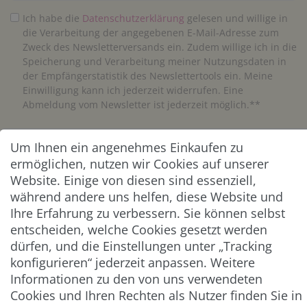
Ich habe die
Daten­schutz­erklärung
gelesen und willige in
die Verarbeitung der angegebenen E-Mail-Adresse zum
Zweck des Newsletterversands ein. Zudem willige ich in die
Speicherung und Verarbeitung meiner Nutzungsdaten in
der Empfängerstatistik des Newslettertools ein. Meine
Einwilligung kann ich jederzeit widerrufen. Eine
Abmeldung vom Newsletter ist jederzeit möglich.**
Abonnieren
Um Ihnen ein angenehmes Einkaufen zu
ermöglichen, nutzen wir Cookies auf unserer
** Hierbei handelt es sich um ein Pflichtfeld.
Website. Einige von diesen sind essenziell,
während andere uns helfen, diese Website und
Ihre Erfahrung zu verbessern. Sie können selbst
ZAHLUNG & VERSAND
entscheiden, welche Cookies gesetzt werden
dürfen, und die Einstellungen unter „Tracking
konfigurieren“ jederzeit anpassen. Weitere
Informationen zu den von uns verwendeten
Cookies und Ihren Rechten als Nutzer finden Sie in