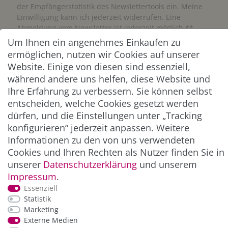
der Empfängerstatistik des Newslettertools ein. Meine
Einwilligung kann ich jederzeit widerrufen. Eine
Abmeldung vom Newsletter ist jederzeit möglich.**
Um Ihnen ein angenehmes Einkaufen zu
ermöglichen, nutzen wir Cookies auf unserer
Abonnieren
Website. Einige von diesen sind essenziell,
** Hierbei handelt es sich um ein Pflichtfeld.
während andere uns helfen, diese Website und
Ihre Erfahrung zu verbessern. Sie können selbst
entscheiden, welche Cookies gesetzt werden
ZAHLUNG & VERSAND
dürfen, und die Einstellungen unter „Tracking
konfigurieren“ jederzeit anpassen. Weitere
Informationen zu den von uns verwendeten
Cookies und Ihren Rechten als Nutzer finden Sie in
unserer
Daten­schutz­erklärung
und unserem
Impressum
.
Essenziell
Statistik
Marketing
*Alle Preise inkl. der gesetzl. MwSt. zzgl.
Service-
Externe Medien
und Versandkosten