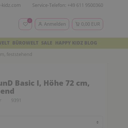
-kidz.com
Service-Telefon: +49 611 9500360
0
Anmelden
0,00 EUR
WELT
BÜROWELT
SALE
HAPPY KIDZ BLOG
cm, feststehend
nD Basic I, Höhe 72 cm,
hend
r
9391