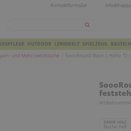
Kontaktformular
info@happy
GESPFLEGE
OUTDOOR
LERNWELT
SPIELZEUG
BASTEL
pen- und Mehrzwecktische
SoooRounD Basic I, Höhe 72 
SoooRou
festste
Artikelnumme
DEKOR HOLZ