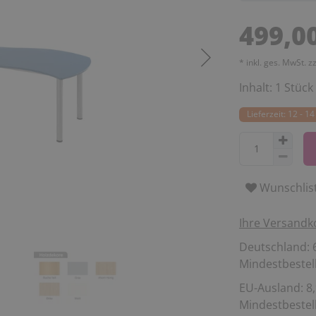
499,0
* inkl. ges. MwSt. z
Inhalt:
1
Stück
Lieferzeit: 12 - 
Wunschlis
Ihre Versandk
Deutschland: 6
Mindestbestell
EU-Ausland: 8,
Mindestbestell