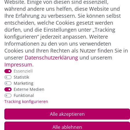
Website. Einige von diesen sind essenziell,
während andere uns helfen, diese Website und
Ihre Erfahrung zu verbessern. Sie können selbst
ZAHLUNG & VERSAND
entscheiden, welche Cookies gesetzt werden
dürfen, und die Einstellungen unter „Tracking
konfigurieren“ jederzeit anpassen. Weitere
Informationen zu den von uns verwendeten
Cookies und Ihren Rechten als Nutzer finden Sie in
unserer
Daten­schutz­erklärung
und unserem
Impressum
.
Essenziell
Statistik
*Alle Preise inkl. der gesetzl. MwSt. zzgl.
Service-
Marketing
und Versandkosten
Externe Medien
Funktional
Tracking konfigurieren
© Copyright 2026 Alle Rechte vorbehalten. |
webshop by
Alle akzeptieren
Alle ablehnen