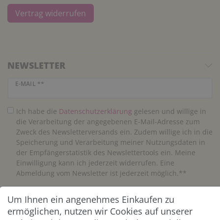
Vertrag widerrufen
NEWSLETTER
Newsletter Honig
E-MAIL **
Ich habe die
Daten­schutz­erklärung
gelesen und willige in
die Verarbeitung der angegebenen E-Mail-Adresse zum
Zweck des Newsletterversands ein. Zudem willige ich in die
Speicherung und Verarbeitung meiner Nutzungsdaten in
der Empfängerstatistik des Newslettertools ein. Meine
Einwilligung kann ich jederzeit widerrufen. Eine
Abmeldung vom Newsletter ist jederzeit möglich.**
Um Ihnen ein angenehmes Einkaufen zu
Abonnieren
ermöglichen, nutzen wir Cookies auf unserer
** Hierbei handelt es sich um ein Pflichtfeld.