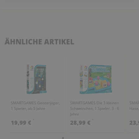
ÄHNLICHE ARTIKEL
SMARTGAMES Geisterjäger,
SMARTGAMES Die 3 kleinen
SMAR
1 Spieler, ab 5 Jahre
Schweinchen, 1 Spieler, 3 - 6
Hase,
Jahre
*
*
19,99 €
28,99 €
23,