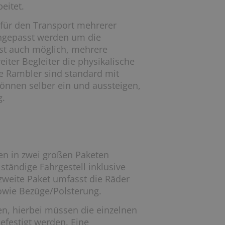
eitet.
 für den Transport mehrerer
angepasst werden um die
ist auch möglich, mehrere
iter Begleiter die physikalische
ie Rambler sind standard mit
können selber ein­ und aussteigen,
g.
en in zwei großen Paketen
lständige Fahrgestell inklusive
zweite Paket umfasst die Räder
owie Bezüge/Polsterung.
en, hierbei müssen die einzelnen
festigt werden. Eine