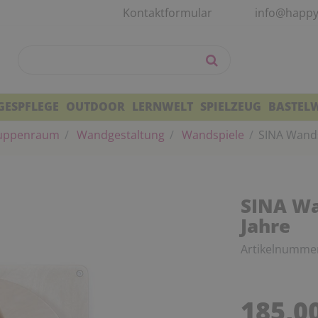
Kontaktformular
info@happy
GESPFLEGE
OUTDOOR
LERNWELT
SPIELZEUG
BASTEL
uppenraum
Wandgestaltung
Wandspiele
SINA Wands
SINA Wa
Jahre
Artikelnumme
185,0