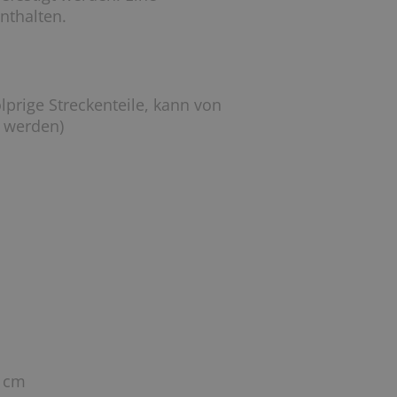
nthalten.
lprige Streckenteile, kann von
 werden)
4 cm