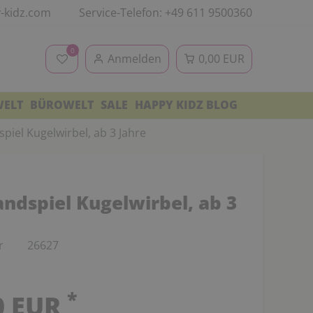
-kidz.com
Service-Telefon: +49 611 9500360
0
Anmelden
0,00 EUR
WELT
BÜROWELT
SALE
HAPPY KIDZ BLOG
piel Kugelwirbel, ab 3 Jahre
ndspiel Kugelwirbel, ab 3
r
26627
*
0 EUR