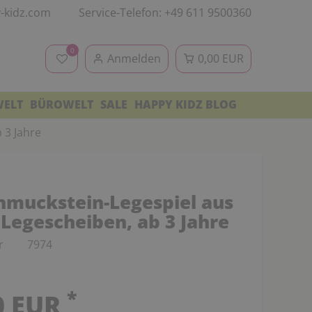
-kidz.com
Service-Telefon: +49 611 9500360
0
Anmelden
0,00 EUR
WELT
BÜROWELT
SALE
HAPPY KIDZ BLOG
 3 Jahre
hmuckstein-Legespiel aus
 Legescheiben, ab 3 Jahre
r
7974
*
0 EUR