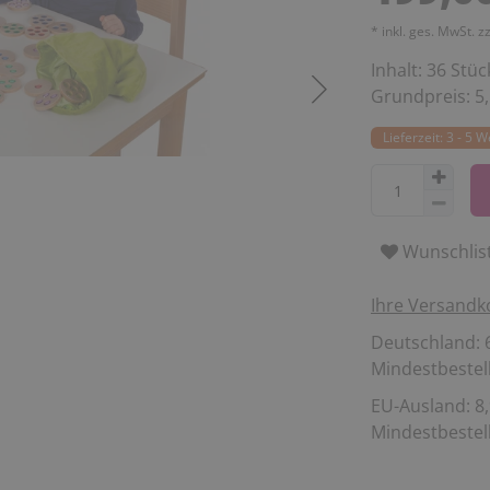
* inkl. ges. MwSt. z
Inhalt:
36
Stüc
Grundpreis:
5
Lieferzeit: 3 - 5 
Wunschlis
Ihre Versandk
Deutschland: 6
Mindestbestell
EU-Ausland: 8,
Mindestbestell