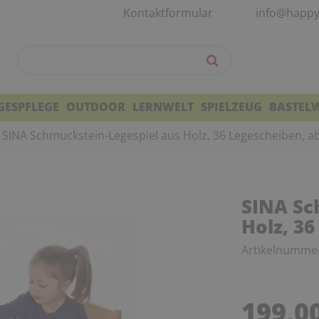
Kontaktformular
info@happy
GESPFLEGE
OUTDOOR
LERNWELT
SPIELZEUG
BASTEL
SINA Schmuckstein-Legespiel aus Holz, 36 Legescheiben, ab
SINA Sc
Holz, 36
Artikelnumme
199,0