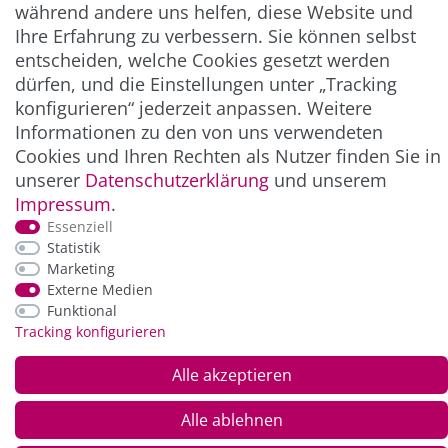
während andere uns helfen, diese Website und
Ihre Erfahrung zu verbessern. Sie können selbst
ZAHLUNG & VERSAND
entscheiden, welche Cookies gesetzt werden
dürfen, und die Einstellungen unter „Tracking
konfigurieren“ jederzeit anpassen. Weitere
Informationen zu den von uns verwendeten
Cookies und Ihren Rechten als Nutzer finden Sie in
unserer
Daten­schutz­erklärung
und unserem
Impressum
.
Essenziell
Statistik
*Alle Preise inkl. der gesetzl. MwSt. zzgl.
Service-
Marketing
und Versandkosten
Externe Medien
Funktional
Tracking konfigurieren
© Copyright 2026 Alle Rechte vorbehalten. |
webshop by
Alle akzeptieren
Alle ablehnen