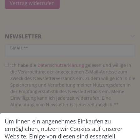
Vertrag widerrufen
NEWSLETTER
Newsletter Honig
E-MAIL **
Ich habe die
Daten­schutz­erklärung
gelesen und willige in
die Verarbeitung der angegebenen E-Mail-Adresse zum
Zweck des Newsletterversands ein. Zudem willige ich in die
Speicherung und Verarbeitung meiner Nutzungsdaten in
der Empfängerstatistik des Newslettertools ein. Meine
Einwilligung kann ich jederzeit widerrufen. Eine
Abmeldung vom Newsletter ist jederzeit möglich.**
Um Ihnen ein angenehmes Einkaufen zu
Abonnieren
ermöglichen, nutzen wir Cookies auf unserer
** Hierbei handelt es sich um ein Pflichtfeld.
Website. Einige von diesen sind essenziell,